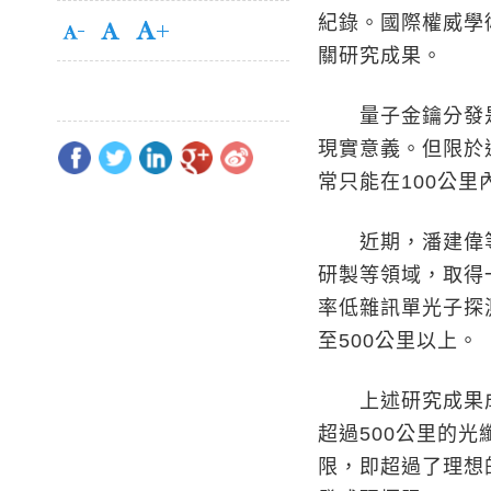
紀錄。國際權威學
關研究成果。
量子金鑰分發是
現實意義。但限於
常只能在100公
近期，潘建偉等
研製等領域，取得
率低雜訊單光子探
至500公里以上。
上述研究成果成
超過500公里的
限，即超過了理想