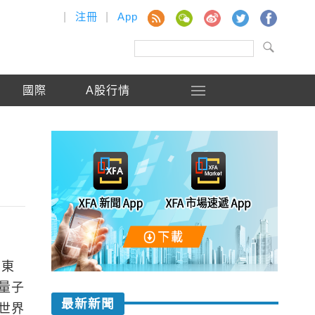
|
注冊
|
App
國際
A股行情
山東
量子
最新新聞
世界