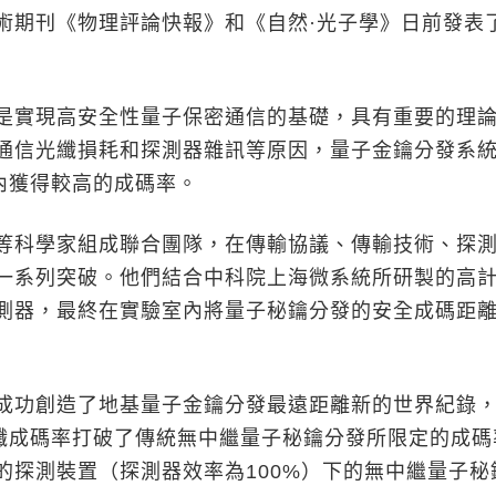
術期刊《物理評論快報》和《自然·光子學》日前發表
實現高安全性量子保密通信的基礎，具有重要的理
通信光纖損耗和探測器雜訊等原因，量子金鑰分發系
里內獲得較高的成碼率。
科學家組成聯合團隊，在傳輸協議、傳輸技術、探
一系列突破。他們結合中科院上海微系統所研製的高
測器，最終在實驗室內將量子秘鑰分發的安全成碼距
功創造了地基量子金鑰分發最遠距離新的世界紀錄
光纖成碼率打破了傳統無中繼量子秘鑰分發所限定的成碼
的探測裝置（探測器效率為100%）下的無中繼量子秘