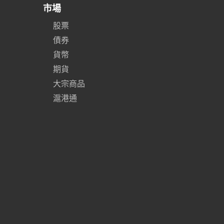
市場
股票
債券
貨幣
期貨
大宗商品
滬港通