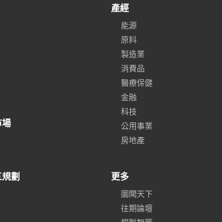
產經
能源
原料
製造業
消費品
醫療保健
金融
科技
市場
公用事業
房地產
五規劃
更多
圖聞天下
往期論壇