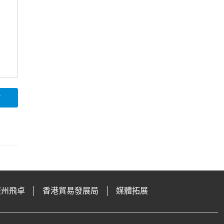
論
廣州飛卓
香港貿易發展局
媒體拓展