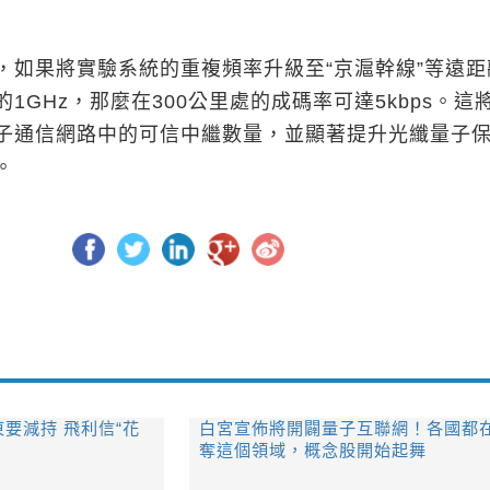
果將實驗系統的重複頻率升級至“京滬幹線”等遠距
1GHz，那麼在300公里處的成碼率可達5kbps。這
子通信網路中的可信中繼數量，並顯著提升光纖量子
。
要減持 飛利信“花
白宮宣佈將開闢量子互聯網！各國都
奪這個領域，概念股開始起舞