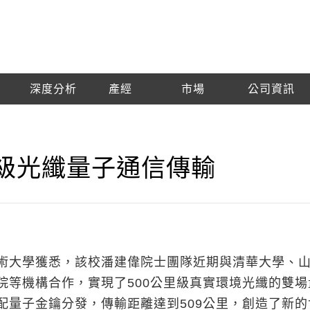
深度分析
產經
市場
公司資訊
里級光纖量子通信傳輸
術大學獲悉，該校潘建偉院士團隊近期與清華大學、
院等機構合作，實現了500公里級真實環境光纖的雙場
配量子金鑰分發，傳輸距離達到509公里，創造了新的