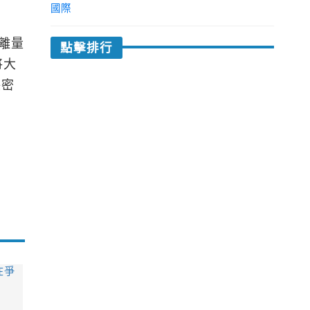
國際
離量
點擊排行
將大
保密
在爭