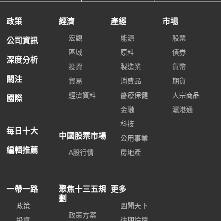
政策
經濟
產經
市場
宏觀
能源
股票
公司資訊
區域
原料
債券
深度分析
投資
製造業
貨幣
關注
貿易
消費品
期貨
經濟資料
醫療保健
大宗商品
國際
金融
滬港通
科技
每日十大
中國股票市場
公用事業
編輯推薦
A股行情
房地產
一帶一路
聚焦十三五規
更多
劃
政策
圖聞天下
政策方案
投資
往期論壇