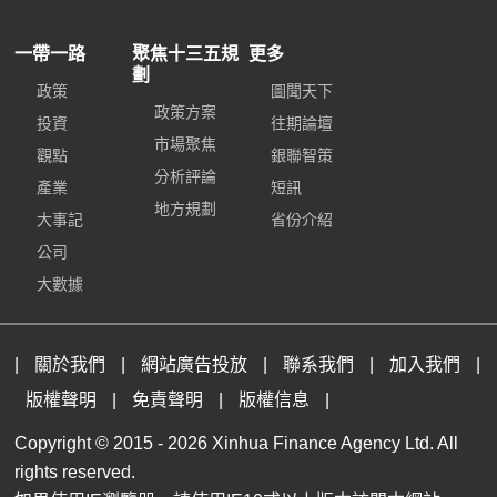
一帶一路
聚焦十三五規
更多
劃
政策
圖聞天下
政策方案
投資
往期論壇
市場聚焦
觀點
銀聯智策
分析評論
產業
短訊
地方規劃
大事記
省份介紹
公司
大數據
|
關於我們
|
網站廣告投放
|
聯系我們
|
加入我們
|
版權聲明
|
免責聲明
|
版權信息
|
Copyright © 2015 -
2026 Xinhua Finance Agency Ltd. All
rights reserved.