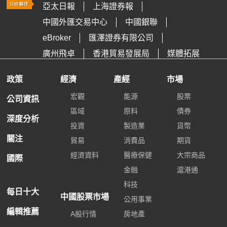
亞太日報
上海證券報
中國外匯交易中心
中國銀聯
eBroker
匯澤證券有限公司
廣州飛卓
香港貿易發展局
媒體拓展
政策
經濟
產經
市場
宏觀
能源
股票
公司資訊
區域
原料
債券
深度分析
投資
製造業
貨幣
關注
貿易
消費品
期貨
經濟資料
醫療保健
大宗商品
國際
金融
滬港通
科技
每日十大
中國股票市場
公用事業
編輯推薦
A股行情
房地產