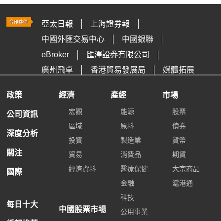
亞太日報
上海證券報
中國外匯交易中心
中國銀聯
eBroker
匯澤證券有限公司
廣州飛卓
香港貿易發展局
媒體拓展
政策
經濟
產經
市場
宏觀
能源
股票
公司資訊
區域
原料
債券
深度分析
投資
製造業
貨幣
關注
貿易
消費品
期貨
經濟資料
醫療保健
大宗商品
國際
金融
滬港通
科技
每日十大
中國股票市場
公用事業