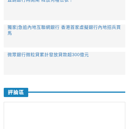
獨家|急追內地互聯網銀行 香港首家虛擬銀行內地招兵買
馬
微眾銀行微粒貸累計發放貸款超300億元
評論區