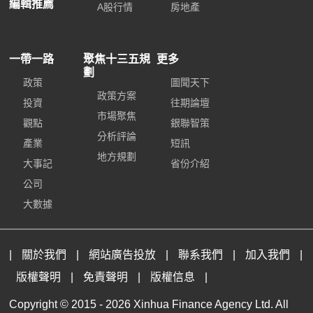
編輯推薦
A股行情
房地產
一帶一路
聚焦十三五規
更多
劃
政策
圖聞天下
政策方案
投資
往期論壇
市場聚焦
觀點
銀聯智策
分析評論
產業
短訊
地方規劃
大事記
省份介紹
公司
大數據
|
關於我們
|
網站廣告投放
|
聯系我們
|
加入我們
|
版權聲明
|
免責聲明
|
版權信息
|
Copyright © 2015 -
2026 Xinhua Finance Agency Ltd. All