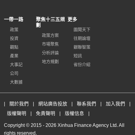
一帶一路
聚焦十三五規
更多
劃
政策
圖聞天下
政策方案
投資
往期論壇
市場聚焦
觀點
銀聯智策
分析評論
產業
短訊
地方規劃
大事記
省份介紹
公司
大數據
|
關於我們
|
網站廣告投放
|
聯系我們
|
加入我們
|
版權聲明
|
免責聲明
|
版權信息
|
Copyright © 2015 -
2026 Xinhua Finance Agency Ltd. All
rights reserved.