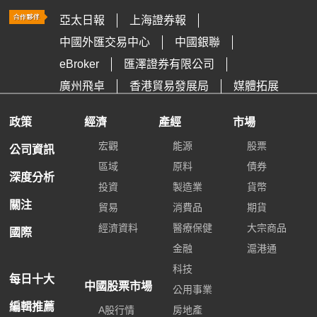
亞太日報
上海證券報
中國外匯交易中心
中國銀聯
eBroker
匯澤證券有限公司
廣州飛卓
香港貿易發展局
媒體拓展
政策
經濟
產經
市場
宏觀
能源
股票
公司資訊
區域
原料
債券
深度分析
投資
製造業
貨幣
關注
貿易
消費品
期貨
經濟資料
醫療保健
大宗商品
國際
金融
滬港通
科技
每日十大
中國股票市場
公用事業
編輯推薦
A股行情
房地產