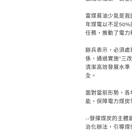
富煤貧油少氣是我
年煤電以不足50%
任務，推動了電力
餘兵表示，必須處
係，通過實施"三
清潔高效發展水準
全。
面對當前形勢，各
能，保障電力煤炭
--發揮煤炭的主
治化辦法，引導煤