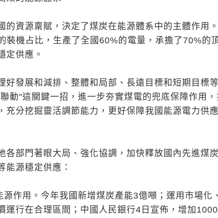
國的資源稟賦，決定了煤炭在能源體系中的主體作用
的裝機占比，生產了全國60%的電量，承擔了70%的
穩定供應。
理好發展和減排、整體和局部、長遠目標和短期目標
改聯動"這關鍵一招，進一步夯實煤電的兜底保障作用，
，充分挖掘靈活調節能力，更好保障我國能源電力供
地各部門著眼大局、強化協調，加快釋放國內先進煤
等能源穩定供應：
體能源作用。今年我國新增煤炭產能3億噸；運用市場化
價運行在合理區間；中國人民銀行4日宣佈，增加100