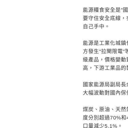
能源糧食安全是"
要守住安全底線，
自己手中。
能源是工業化城鎮
方發生"拉閘限電
級產品，價格變動
高，下游工業品的
國家能源局副局長
大幅波動對國內保
煤炭、原油、天然
度分別超過70%和
口量減少5.1%。