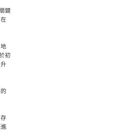
關鍵
握在
些地
於初
格升
格的
依存
際進