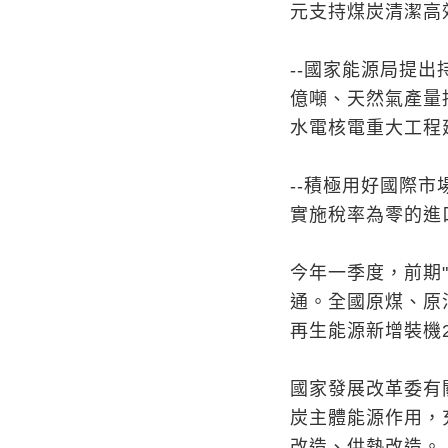
元支持煤炭清潔高
--國家能源局提
億噸、天然氣產量
水電核電重大工程
--積極用好國際市場
實施稅率為零的進
今年一季度，前期
通。全國原煤、原油
再生能源新增裝機2
國家發展改革委有
炭主體能源作用，
改造、供熱改造。