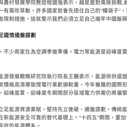
與農村發展學院教授程國強表示，越是面對風險挑戰,
一有風吹草動，許多國家就會先捂住自己的"糧袋子"，
取限制措施，這就警示我們必須立足自己端牢中國飯
足國情通盤謀劃
，不少商家在為空調季做準備。電力等能源是迎峰度
能源發展戰略研究院執行院長王鵬表示，能源保供還
炭價格高漲導致煤電行業虧損較重，今年複雜的國際
，迎峰度夏、迎峰度冬期間部分區域電力供需仍將偏
立足能源資源稟賦，堅持先立後破、通盤謀劃，傳統
在新能源安全可靠的替代基礎上。"十四五"期間，要加
高效的能源體系。