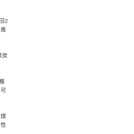
回2
推進
煤炭
暢
，可
揮煤
活性