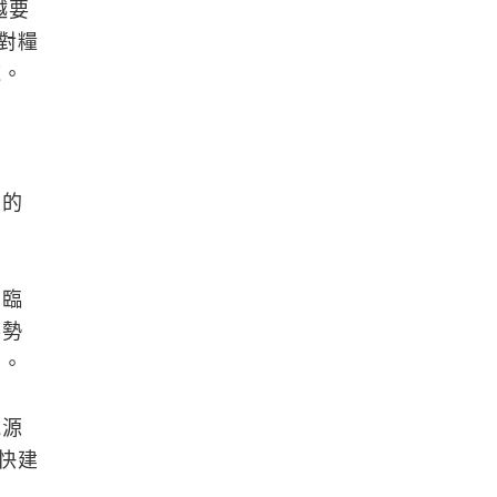
越要
對糧
碗。
夏的
面臨
形勢
緊。
能源
快建