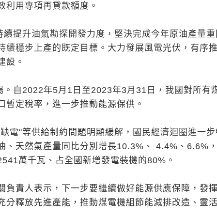
效利用專項再貸款額度。
出持續提升油氣勘探開發力度，堅決完成今年原油產量重
持續穩步上產的既定目標。大力發展風電光伏，有序
建設。
。自2022年5月1日至2023年3月31日，我國對所有
口暫定稅率，進一步推動能源保供。
"缺電"等供給制約問題明顯緩解，國民經濟迴圈進一步
、天然氣產量同比分別增長10.3%、 4.4%、6.6%
541萬千瓦、占全國新增發電裝機的80%。
關負責人表示，下一步要繼續做好能源供應保障，發
充分釋放先進產能，推動煤電機組節能減排改造、靈