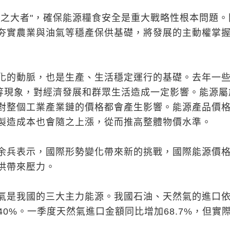
國之大者"，確保能源糧食安全是重大戰略性根本問題。
夯實農業與油氣等穩產保供基礎，將發展的主動權掌
化的動脈，也是生產、生活穩定運行的基礎。去年一
"等現象，對經濟發展和群眾生活造成一定影響。能源屬
對整個工業產業鏈的價格都會產生影響。能源產品價
製造成本也會隨之上漲，從而推高整體物價水準。
余兵表示，國際形勢變化帶來新的挑戰，國際能源價
供帶來壓力。
氣是我國的三大主力能源。我國石油、天然氣的進口
40%。一季度天然氣進口金額同比增加68.7%，但實