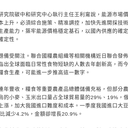
研究院碳中和研究中心執行主任王利甯說，能源市場
本上升，必須綜合施策、精准調控，加快先進開採技
生產能力，築牢能源價格穩定基石，以國內供應的確
確定性。
題備受關注。聯合國糧農組織等相關機構近日聯合發
指出全球面臨日常性食物短缺的人數去年創新高，而
糧食生產，可能進一步推高這一數字。
連年豐收，糧食等重要農產品總體儲備充裕，但部分
烏的小麥、玉米出口量占全球貿易量的29%、19%，
上漲，加大我國進口難度和成本。一季度我國進口大
比減少4.2%，金額卻增長20.9%。