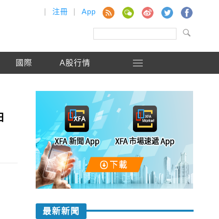
|
注冊
|
App
國際
A股行情
神
最新新聞