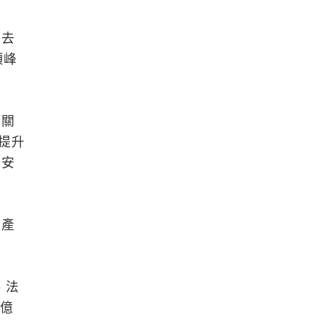
。去
頂峰
等關
提升
應安
炭產
、法
0億