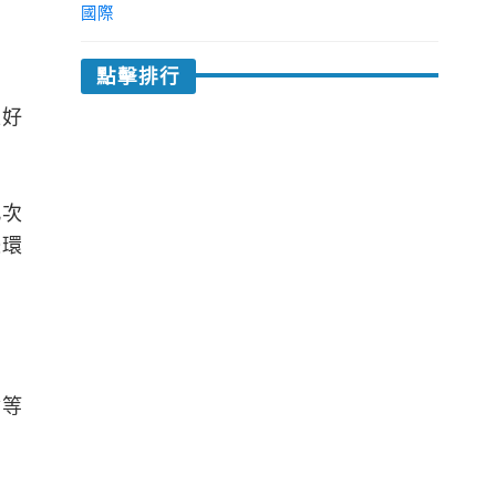
國際
點擊排行
抓好
此次
際環
食等
增