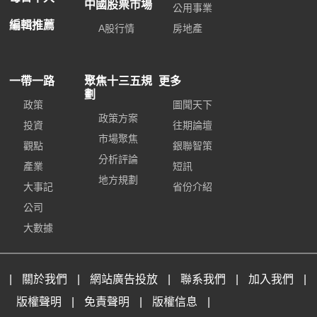
中國股票市場
公用事業
編輯推薦
A股行情
房地產
一帶一路
聚焦十三五規
更多
劃
政策
圖聞天下
政策方案
投資
往期論壇
市場聚焦
觀點
銀聯智策
分析評論
產業
短訊
地方規劃
大事記
省份介紹
公司
大數據
|
關於我們
|
網站廣告投放
|
聯系我們
|
加入我們
|
版權聲明
|
免責聲明
|
版權信息
|