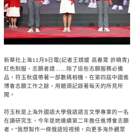
新華社上海11月9日電(記者王婧媛 高春霄 許曉青)
紅色制服、志願者證……除了這些志願服務必備
品，符玉秋還帶著一部數碼相機，在第四屆中國進
博會志願工作之餘，用鏡頭記錄著每天的所見所
聞。
符玉秋是上海外國語大學俄語語言文學專業的一名
在讀研究生，今年是她連續第二年擔任進博會志願
者。"我想製作一條俄語短視頻，向更多海外觀眾