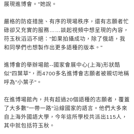
展現進博會。"她說。
嚴格的防疫措施、有序的現場秩序，還有志願者忙
碌卻又充實的服務……談起視頻中想呈現的內容，
符玉秋滔滔不絕："如果拍攝成功，除了俄語，我
和同學們也想製作出更多語種的版本。"
進博會的舉辦場館--國家會展中心(上海)形狀酷
似"四葉草"，而4700多名進博會志願者被親切地稱
呼為"小葉子"。
在進博場館內，共有超過20個語種的志願者，覆蓋
了大多數"一帶一路"沿線國家的語言。他們大多來
自上海外國語大學，今年這所學校共派出115人，
其中就包括符玉秋。