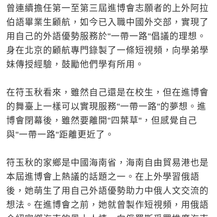
曾連續擔任第一至第三屆進博會志願者的上外阿拉
伯語畢業生顧航，如今已入職中國外交部，實現了
用自己的外語優勢服務於"一帶一路"倡議的理想。
身在北京的顧航專門錄製了一條短視頻，向學弟學
妹傳授經驗，鼓勵他們學有所用。
在符玉秋看來，雖然自己還是在校生，但在進博會
的舞臺上一樣可以實現服務"一帶一路"的夢想。進
博會閉幕後，雖然要離開"四葉草"，但感覺自己
與"一帶一路"距離更近了。
符玉秋的家鄉是中國海南省，海南自由貿易港也是
本屆進博會上熱議的話題之一。在上外學習俄語
後，她萌生了用自己外語優勢助力中俄人文交流的
想法。在進博會之前，她就曾製作短視頻，用俄語