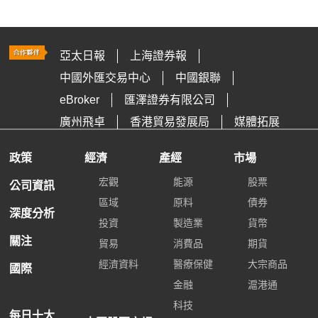
亞太日報
上海證券報
中國外匯交易中心
中國銀聯
eBroker
匯澤證券有限公司
廣州飛卓
香港貿易發展局
媒體拓展
政策
經濟
產經
市場
宏觀
能源
股票
公司資訊
區域
原料
債券
深度分析
投資
製造業
貨幣
關注
貿易
消費品
期貨
經濟資料
醫療保健
大宗商品
國際
金融
滬港通
科技
每日十大