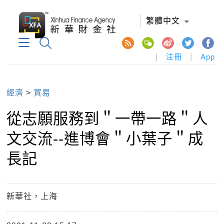
繁體中文
|
注冊
|
App
經濟
>
貿易
從志願服務到＂一帶一路＂人
文交流--進博會＂小葉子＂成
長記
新華社，上海