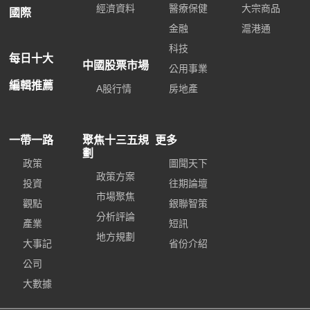
經濟資料
醫療保健
大宗商品
國際
金融
滬港通
科技
每日十大
中國股票市場
公用事業
編輯推薦
A股行情
房地產
一帶一路
聚焦十三五規
更多
劃
政策
圖聞天下
政策方案
投資
往期論壇
市場聚焦
觀點
銀聯智策
分析評論
產業
短訊
地方規劃
大事記
省份介紹
公司
大數據