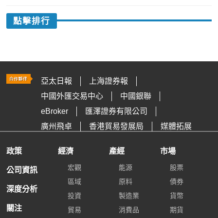
點擊排行
亞太日報
上海證券報
中國外匯交易中心
中國銀聯
eBroker
匯澤證券有限公司
廣州飛卓
香港貿易發展局
媒體拓展
政策
經濟
產經
市場
宏觀
能源
股票
公司資訊
區域
原料
債券
深度分析
投資
製造業
貨幣
關注
貿易
消費品
期貨