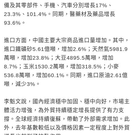
備及其零部件、手機、汽車分別增長17%、
23.3%、101.4%。同期，醫藥材及藥品增長
93.6%。
進口方面，中國主要大宗商品進口量增加。其中，
進口鐵礦砂5.61億噸，增加2.6%；天然氣5981.9
萬噸，增加23.8%；大豆4895.5萬噸，增加
8.7%；玉米1530.2萬噸，增加318.5%；小麥
536.8萬噸，增加60.1%。同期，進口原油2.61億
噸，減少3%。
李魁文說，國內經濟穩中加固、穩中向好，市場主
體活力增強，為外貿持續穩定增長提供了有力支
撐。全球經濟持續復蘇，帶動了外部需求增加。此
外，去年基數較低以及價格因素一定程度上對外貿