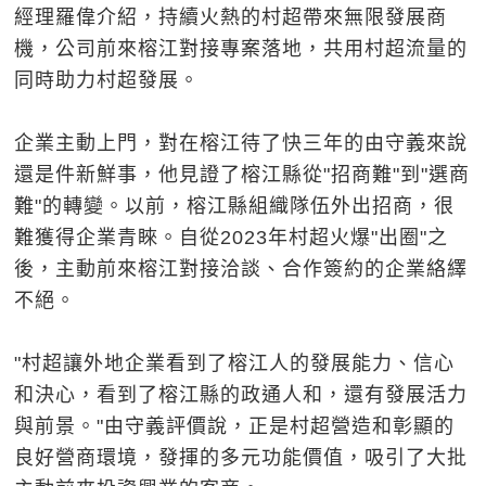
經理羅偉介紹，持續火熱的村超帶來無限發展商
機，公司前來榕江對接專案落地，共用村超流量的
同時助力村超發展。
企業主動上門，對在榕江待了快三年的由守義來說
還是件新鮮事，他見證了榕江縣從"招商難"到"選商
難"的轉變。以前，榕江縣組織隊伍外出招商，很
難獲得企業青睞。自從2023年村超火爆"出圈"之
後，主動前來榕江對接洽談、合作簽約的企業絡繹
不絕。
"村超讓外地企業看到了榕江人的發展能力、信心
和決心，看到了榕江縣的政通人和，還有發展活力
與前景。"由守義評價說，正是村超營造和彰顯的
良好營商環境，發揮的多元功能價值，吸引了大批