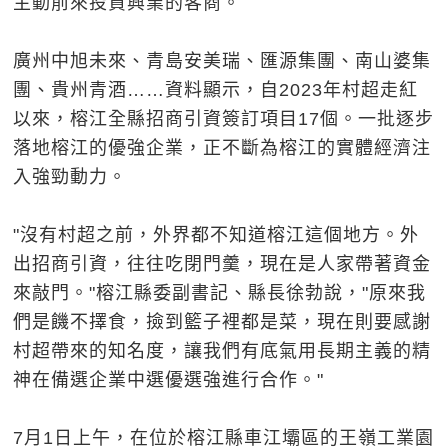
主動前來投資興業的客商。
廣州中旭未來、青島安美瑞、匯源集團、南山婆集
團、貴州青酒……資料顯示，自2023年村超走紅
以來，榕江全縣招商引資簽訂項目17個。一批逐步
落地榕江的優強企業，正不斷為榕江的實體經濟注
入強勁動力。
"沒有村超之前，外界都不知道榕江這個地方。外
出招商引資，往往吃閉門羹，現在是人家帶著資金
來敲門。"榕江縣委副書記、縣長徐勃說，"原來我
們是饑不擇食，撿到籃子裡都是菜，現在則要感謝
村超帶來的知名度，讓我們有底氣用長期主義的精
神在備選企業中選優選強進行合作。"
7月1日上午，在位於榕江縣車江壩區的王嶺工業園