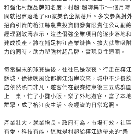
和強化村超品牌知名度，村超"超嗨集市"一個月時
間就招商落地了80家美食企業落戶。多次參與對外
招商引資的榕江縣農業投資開發有限責任公司副總
經理劉敏濤表示，這些優強企業項目的逐步落地和
建成投產，將在補足榕江產業鏈條、擴大就業吸附
力的同時，助力塑強村超品牌，實現良性迴圈。
每當週末的球賽過後，往往已是深夜。行走在榕江
縣城，徐徐晚風從都柳江沿岸吹來，城中不少餐飲
店依然熱鬧非凡，遊客們在觀賽結束後三五成群圍
上一桌，忙了小攤小販，樂了外地遊客，富了本地
群眾，成了榕江夜生活、夜經濟的日常寫照。
產業壯大，就業增長。政府有為，市場有效，社區
有愛，科技有能，這就是村超給榕江縣帶來的"樂