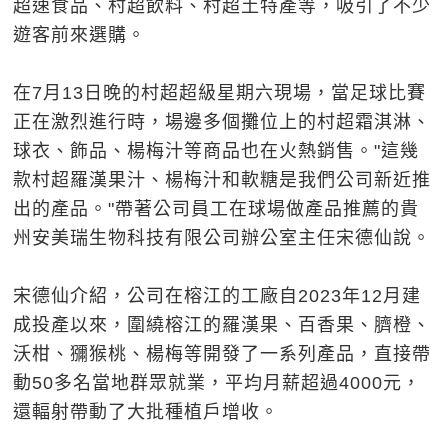
超速食品、村超飲料、村超土特產等，吸引了不少
遊客前來選購。
在7月13日晚的村超超級星期六現場，當足球比賽
正在激烈進行時，場邊多個攤位上的村超霜淇淋、
球衣、飾品、楊梅汁等商品也在火熱銷售。"這幾
款村超羅漢果汁、楊梅汁和軟糖是我們公司新近推
出的產品。"帶著公司員工在球場做產品推薦的貴
州安美瑞生物科技有限公司辦公室主任宋德仙說。
宋德仙介紹，公司在榕江的工廠自2023年12月建
成投產以來，圍繞榕江的羅漢果、百香果、臍橙、
沃柑、獼猴桃、楊梅等開發了一系列產品，直接帶
動50多名當地群眾就業，平均月薪超過4000元，
還輻射帶動了大批種植戶增收。