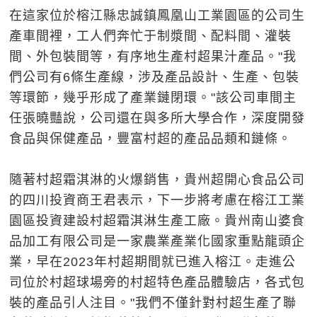
在這家位於榕江縣忠誠鎮鳳凰山工業園區的公司生
產車間裡，工人們奔忙于制漿間、配料間、灌裝
間、外包裝間等，有序地生產村超果汁產品。"我
們公司有6條生產線，涉及產品設計、生產、包裝
等環節，幾乎形成了產業鏈閉環。"該公司車間主
任張曉豔說，公司還在與多所大學合作，深度開發
食品與保健產品，豐富村超的產品品類和鏈條。
隨著村超霜淇淋的火爆銷售，貴州超開心食品公司
的四川投資商王君表示，下一步將考慮在榕江工業
園區投資建設村超霜淇淋生產工廠。貴州南山婆食
品加工有限公司是一家農業產業化國家重點龍頭企
業，早在2023年村超期間就已進入榕江。走進公
司位於村超球場旁的村超特色產品體驗店，各式包
裝的產品引人注目。"我們不僅針對村超生產了聯