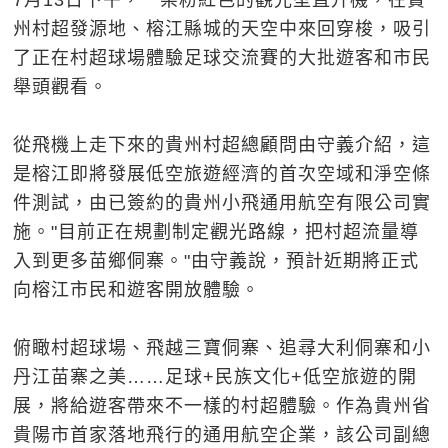
7月13日下午，一架粉紅色的觀光型直升機，在貴
州村超發源地、榕江縣城的天空中來回穿梭，吸引
了正在村超球場體驗足球交流賽的大批遊客和市民
舉頭觀看。
從飛機上走下來的貴州村超總顧問由守義介紹，這
是榕江即將發展低空旅遊經濟的首次空域和淨空條
件測試，由已簽約的貴州小飛通用航空有限公司實
施。"目前正在規劃制定觀光路線，把村超流量導
入到更多苗鄉侗寨。"由守義說，預計近期將正式
向榕江市民和遊客開放體驗。
俯瞰村超球場、飛越三寶侗寨、追尋大利侗寨和小
丹江苗寨之美……足球+民族文化+低空旅遊的開
展，將給遊客帶來不一樣的村超體驗。作為貴州省
貴陽市首家落地飛行的通用航空企業，該公司副總