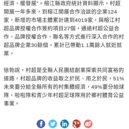
經濟、暖發展"。榕江縣政府統計資料顯示，村超
開展一年多來，到榕江開展合作洽談的企業124
家，新增的市場主體累計達到4019家，與榕江村
超品牌授權合作簽約項目27個，通過村超公益合
作、品牌授權合作、聯名等方式進行深入合作的村
超品牌企業30餘個，累計已帶動1.1萬餘人就近就
業。
徐勃說，村超是全縣人民團結創業探索共同富裕的
道路，村超品牌的收益取之於民、用之於民，51%
未來要分給全縣所有的村集體經濟，49%要分給球
隊、啦啦隊和青少年村超足球隊用於鄉村體育公益
事業。