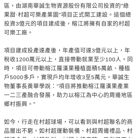
區，由湖南華誠生物資源股份有限公司投資的"綠
果甜·村超可樂產業園"項目正式開工建設。這個總
投資3億元的項目建成後，榕江將擁有自家的村超
可樂工廠。
項目建成投產達產後，年產值可達3億元以上，年
稅收1200萬元以上，直接帶動就業至少100人。同
時，項目可帶動榕江羅漢果種植面積5萬畝、種植
戶5000多戶，實現戶均年增收3至5萬元。華誠生
物董事長黃華學說："項目將推動榕江羅漢果產業
一二三產融合發展，助力以榕江為中心的周邊地區
鄉村振興。"
如今，行走在村超球場，可以看到與村超聯名的商
品層出不窮，如村超運動裝備、村超周邊禮品、村