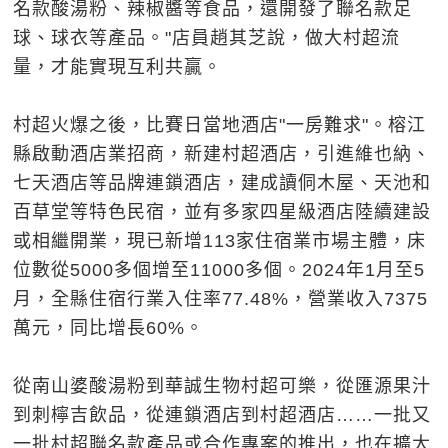
名款酸湯粉、辣椒醬等食品，還開發了聯名款足
球、球衣等產品。"店員趙其芝說，做大村超流
量，才能實現互利共贏。
村超火爆之後，比賽日當地酒店"一房難求"。榕江
縣啟動酒店業招商，新建村超酒店，引進維也納、
七天酒店等品牌連鎖酒店，建成讀侗木屋、天池和
百草堂等特色民宿，並有多家四星級酒店陸續建設
或相繼開業，現已新增113家住宿業市場主體，床
位數從5000多個增至11000多個。2024年1月至5
月，全縣住宿行業入住率77.48%，營業收入7375
萬元，同比增長60%。
從南山婆酸湯粉到華誠生物村超可樂，從匯源果汁
到刺檸吉飲品，從連鎖酒店到村超酒店……一批又
一批村超聯名款產品或合作專案的推出，也在擴大