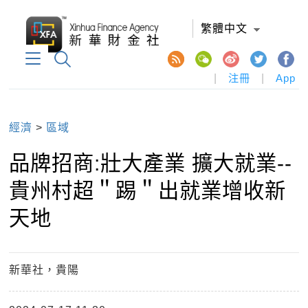
繁體中文
|
注冊
|
App
經濟
>
區域
品牌招商:壯大產業 擴大就業--
貴州村超＂踢＂出就業增收新
天地
新華社，貴陽