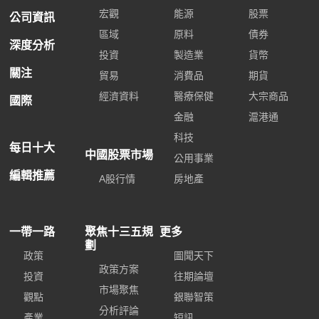
宏觀
能源
股票
公司資訊
區域
原料
債券
深度分析
投資
製造業
貨幣
關注
貿易
消費品
期貨
經濟資料
醫療保健
大宗商品
國際
金融
滬港通
科技
每日十大
中國股票市場
公用事業
編輯推薦
A股行情
房地產
一帶一路
聚焦十三五規
更多
劃
政策
圖聞天下
政策方案
投資
往期論壇
市場聚焦
觀點
銀聯智策
分析評論
產業
短訊