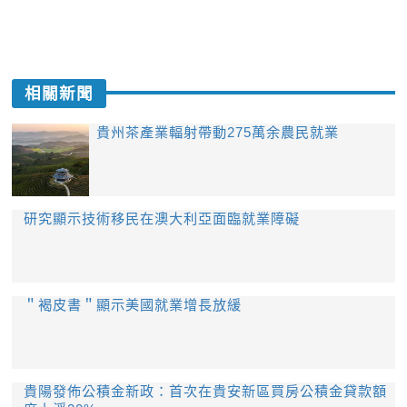
相關新聞
貴州茶產業輻射帶動275萬余農民就業
研究顯示技術移民在澳大利亞面臨就業障礙
＂褐皮書＂顯示美國就業增長放緩
貴陽發佈公積金新政：首次在貴安新區買房公積金貸款額