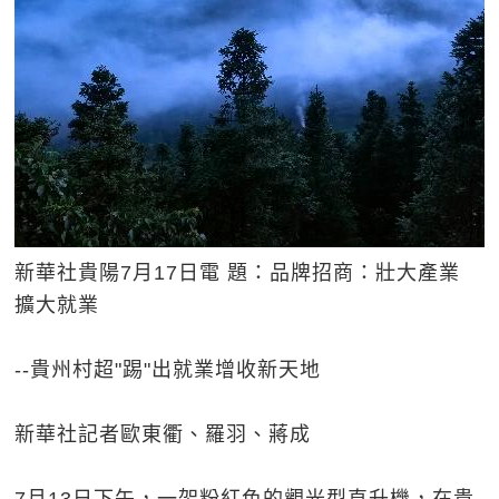
新華社貴陽7月17日電 題：品牌招商：壯大產業
擴大就業
--貴州村超"踢"出就業增收新天地
新華社記者歐東衢、羅羽、蔣成