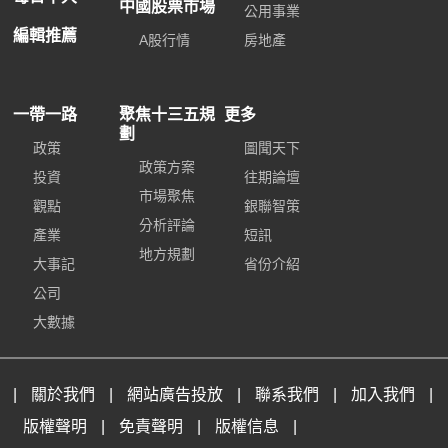
中國股票市場
公用事業
編輯推薦
A股行情
房地產
一帶一路
聚焦十三五規
更多
劃
政策
圖聞天下
政策方案
投資
往期論壇
市場聚焦
觀點
銀聯智策
分析評論
產業
短訊
地方規劃
大事記
省份介紹
公司
大數據
|
關於我們
|
網站廣告投放
|
聯系我們
|
加入我們
|
版權聲明
|
免責聲明
|
版權信息
|