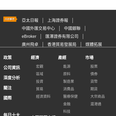
亞太日報
上海證券報
中國外匯交易中心
中國銀聯
eBroker
匯澤證券有限公司
廣州飛卓
香港貿易發展局
媒體拓展
政策
經濟
產經
市場
宏觀
能源
股票
公司資訊
區域
原料
債券
深度分析
投資
製造業
貨幣
關注
貿易
消費品
期貨
經濟資料
醫療保健
大宗商品
國際
金融
滬港通
科技
每日十大