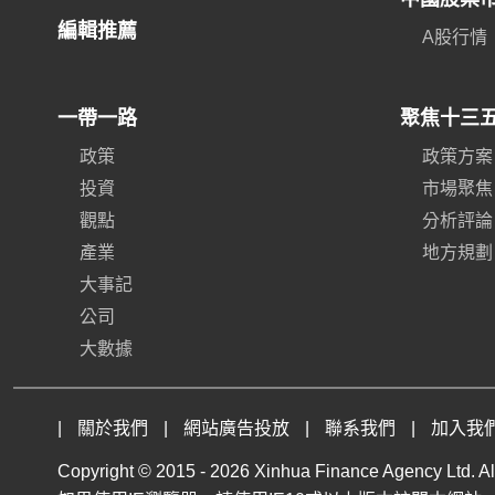
編輯推薦
A股行情
一帶一路
聚焦十三
政策
政策方案
投資
市場聚焦
觀點
分析評論
產業
地方規劃
大事記
公司
大數據
|
關於我們
|
網站廣告投放
|
聯系我們
|
加入我
Copyright © 2015 -
2026 Xinhua Finance Agency Ltd. All