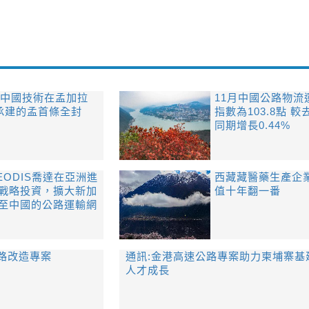
|中國技術在孟加拉
11月中國公路物流
資承建的孟首條全封
指數為103.8點 較
同期增長0.44%
EODIS喬達在亞洲進
西藏藏醫藥生產企
戰略投資，擴大新加
值十年翻一番
至中國的公路運輸網
路改造專案
通訊:金港高速公路專案助力柬埔寨基
人才成長