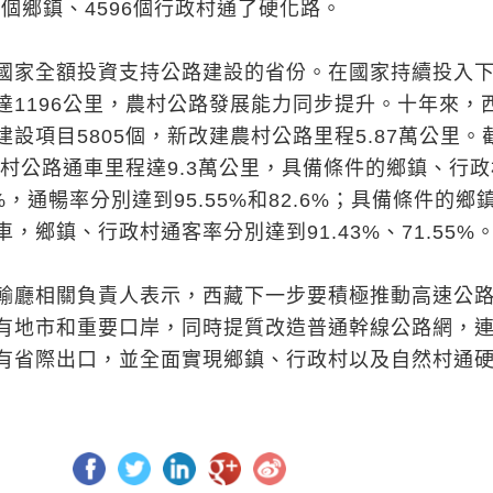
66個鄉鎮、4596個行政村通了硬化路。
國家全額投資支持公路建設的省份。在國家持續投入
達1196公里，農村公路發展能力同步提升。十年來，
設項目5805個，新改建農村公路里程5.87萬公里。
農村公路通車里程達9.3萬公里，具備條件的鄉鎮、行
%，通暢率分別達到95.55%和82.6%；具備條件的鄉
，鄉鎮、行政村通客率分別達到91.43%、71.55%
輸廳相關負責人表示，西藏下一步要積極推動高速公
有地市和重要口岸，同時提質改造普通幹線公路網，
有省際出口，並全面實現鄉鎮、行政村以及自然村通