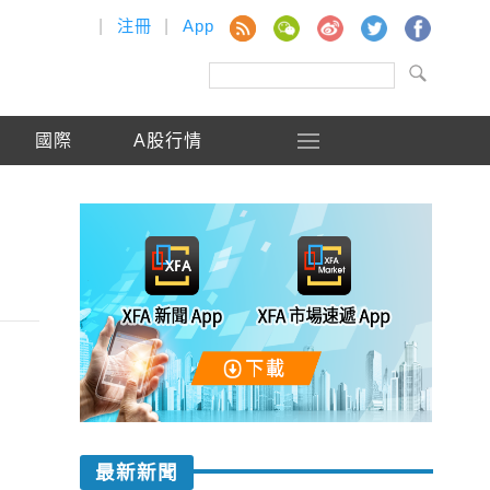
|
注冊
|
App
國際
A股行情
最新新聞