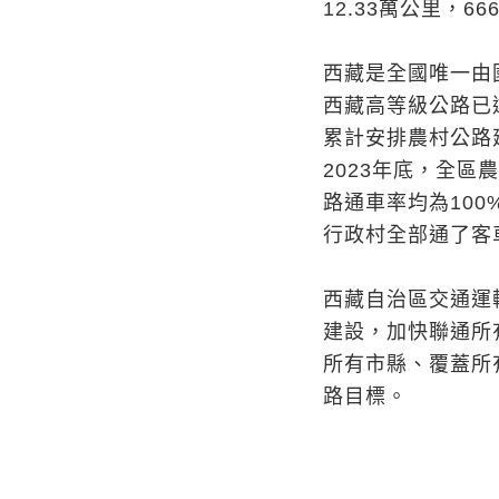
12.33萬公里，6
西藏是全國唯一由
西藏高等級公路已
累計安排農村公路建
2023年底，全區
路通車率均為100
行政村全部通了客車
西藏自治區交通運
建設，加快聯通所
所有市縣、覆蓋所
路目標。