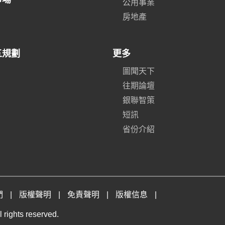
公用事業
房地產
五規劃
更多
圖聞天下
往期論壇
銀聯智策
短訊
省份介紹
們
|
版權聲明
|
免責聲明
|
版權信息
|
 rights reserved.