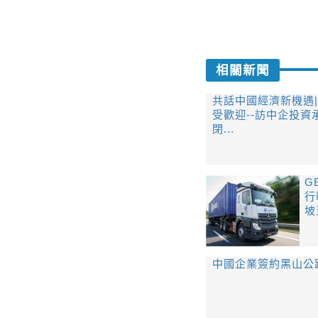
相關新聞
共話中國經濟新機遇
受歡迎--訪中企投
閉...
G
行
坡
中國企業簽約黑山公