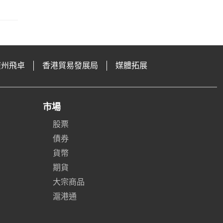
廣州飛卓
香港貿易發展局
媒體拓展
市場
股票
債券
貨幣
期貨
大宗商品
滬港通