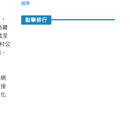
國際
下，
點擊排行
西藏
截至
政村公
鎮、
。
路網
連接
硬化