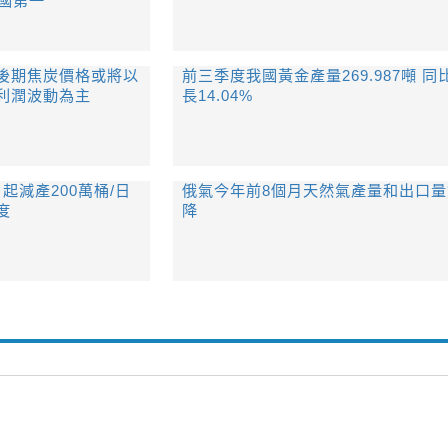
國第一
後期焦炭價格或將以
前三季度我國黃金產量269.987噸 同
利潤波動為主
長14.04%
月起減產200萬桶/日
俄氣今年前8個月天然氣產量和出口量
度
降