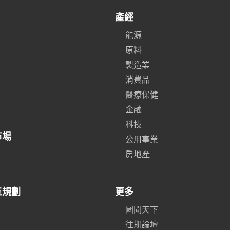
產經
能源
原料
製造業
消費品
醫療保健
金融
科技
市場
公用事業
房地產
五規劃
更多
圖聞天下
往期論壇