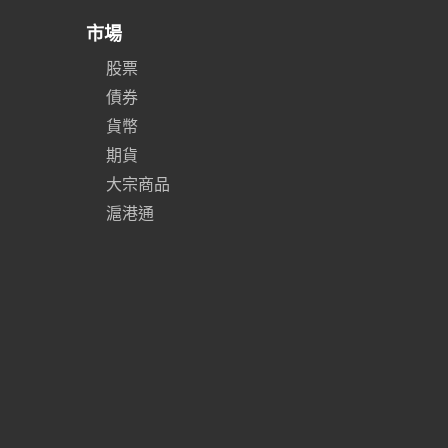
市場
股票
債券
貨幣
期貨
大宗商品
滬港通