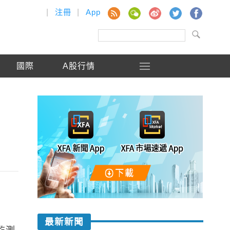
|
注冊
|
App
國際
A股行情
焦
最新新聞