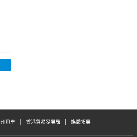
論
廣州飛卓
香港貿易發展局
媒體拓展