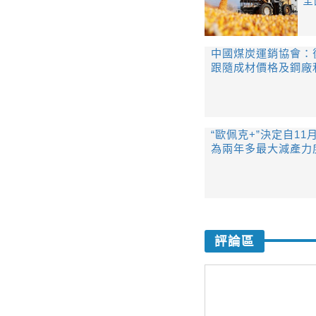
全
中國煤炭運銷協會：
跟隨成材價格及鋼廠
“歐佩克+”決定自11
為兩年多最大減產力
評論區