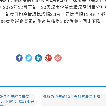
訊 中國煤炭運銷協會1月9日發佈煉焦煤市場運行
2022年12月下旬，30家煤炭企業焦精煤產銷量分別
萬噸，旬度日均產量環比增幅2.1%，同比增幅11.4%。
旬，30家煤炭企業累計生產焦精煤1.97億噸，同比下降
龍江今年糧食產量
俄羅斯今年前10月天然氣產量下降
十九連豐” 連續13年居