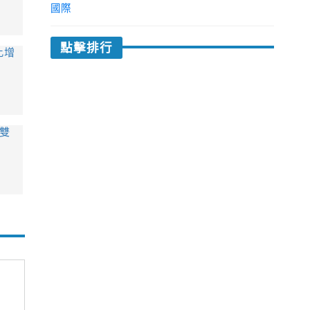
國際
點擊排行
比增
雙