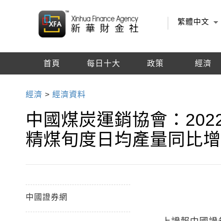
繁體中文
首頁
每日十大
政策
經濟
編輯推薦
經濟
>
經濟資料
中國煤炭運銷協會：202
精煤旬度日均產量同比增1
中國證券網