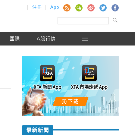
|
注冊
|
App
國際
A股行情
最新新聞