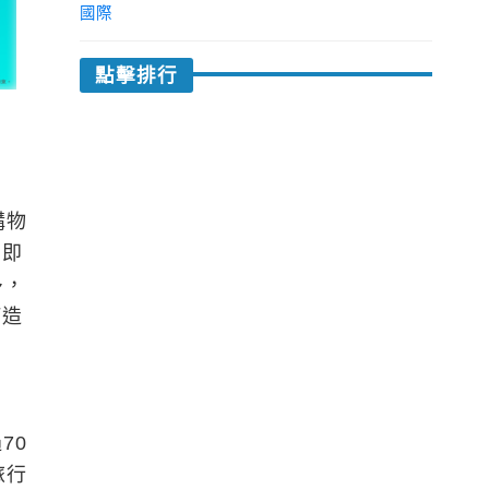
國際
點擊排行
購物
，即
多，
打造
70
旅行