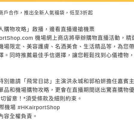
商戶合作，推出全新人氣福袋，低至3折起
人購物攻略」啟播，邊看直播邊搶機票
portShop.com 機場網上商店將舉辦購物直播活動，精
機場限定、美容護膚、名酒美食、生活精品等，為您
擇。同時推薦最佳手信選擇，讓您輕鬆找到心儀禮物
特別邀請「飛常日誌」主演洪永城和郭柏妍擔任嘉賓
單品和機場購物攻略，更會在直播期間送出驚喜購物
密切留意！*須受條款及細則約束。
際機場 #HKairportShop
內容全權負責。