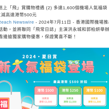
 送上「飛」賞購物禮遇 (2) 多達1,600個機場人氣福
費立減高達港幣500元
Reach Newswire
- 2024年7月11日 - 香港國際機場
活動，並將聯同「飛常日誌」主演洪永城和郭柏妍舉
看邊搶獨家購物優惠，保證驚喜不斷！