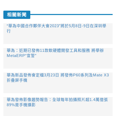
相關新聞
“華為中國合作夥伴大會2023”將於5月8日-9日在深圳舉
行
華為：近期已發佈11款軟硬體開發工具和服務 將舉辦
MetaERP“宣誓”
華為新品發佈會定檔3月23日 將發佈P60系列及Mate X3
折疊屏手機
華為發佈影像趨勢報告：全球每年拍攝照片超1.4萬億張
89%是手機攝影