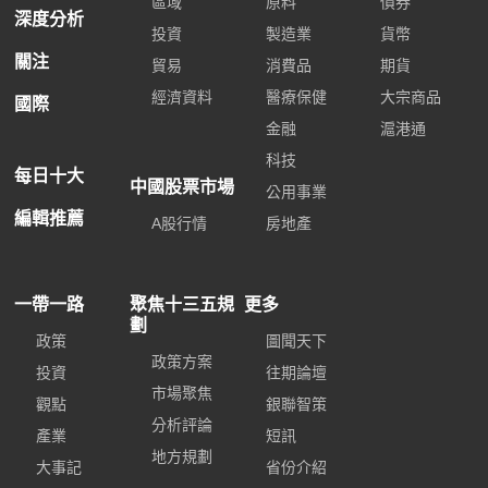
區域
原料
債券
深度分析
投資
製造業
貨幣
關注
貿易
消費品
期貨
經濟資料
醫療保健
大宗商品
國際
金融
滬港通
科技
每日十大
中國股票市場
公用事業
編輯推薦
A股行情
房地產
一帶一路
聚焦十三五規
更多
劃
政策
圖聞天下
政策方案
投資
往期論壇
市場聚焦
觀點
銀聯智策
分析評論
產業
短訊
地方規劃
大事記
省份介紹