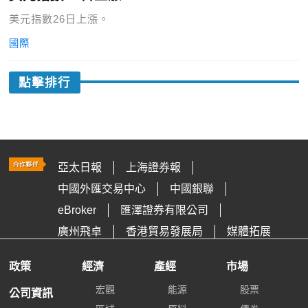
美元指數26日上漲。
國際
點擊排行
亞太日報
上海證券報
中國外匯交易中心
中國銀聯
eBroker
匯澤證券有限公司
廣州飛卓
香港貿易發展局
媒體拓展
政策
經濟
產經
市場
宏觀
能源
股票
公司資訊