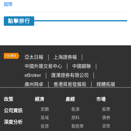
國際
點擊排行
亞太日報
上海證券報
中國外匯交易中心
中國銀聯
eBroker
匯澤證券有限公司
廣州飛卓
香港貿易發展局
媒體拓展
政策
經濟
產經
市場
宏觀
能源
股票
公司資訊
區域
原料
債券
深度分析
投資
製造業
貨幣