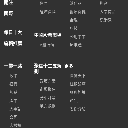
關注
貿易
消費品
期貨
經濟資料
醫療保健
大宗商品
國際
金融
滬港通
科技
每日十大
中國股票市場
公用事業
編輯推薦
A股行情
房地產
一帶一路
聚焦十三五規
更多
劃
政策
圖聞天下
政策方案
投資
往期論壇
市場聚焦
觀點
銀聯智策
分析評論
產業
短訊
地方規劃
大事記
省份介紹
公司
大數據