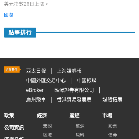
美元指數26日上漲。
國際
點擊排行
亞太日報
上海證券報
中國外匯交易中心
中國銀聯
eBroker
匯澤證券有限公司
廣州飛卓
香港貿易發展局
媒體拓展
政策
經濟
產經
市場
宏觀
能源
股票
公司資訊
區域
原料
債券