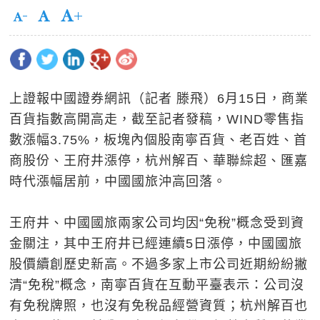
上證報中國證券網訊（記者 滕飛）6月15日，商業
百貨指數高開高走，截至記者發稿，WIND零售指
數漲幅3.75%，板塊內個股南寧百貨、老百姓、首
商股份、王府井漲停，杭州解百、華聯綜超、匯嘉
時代漲幅居前，中國國旅沖高回落。
王府井、中國國旅兩家公司均因“免稅”概念受到資
金關注，其中王府井已經連續5日漲停，中國國旅
股價續創歷史新高。不過多家上市公司近期紛紛撇
清“免稅”概念，南寧百貨在互動平臺表示：公司沒
有免稅牌照，也沒有免稅品經營資質；杭州解百也