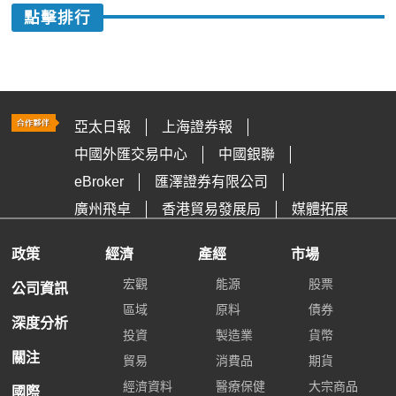
點擊排行
亞太日報
上海證券報
中國外匯交易中心
中國銀聯
eBroker
匯澤證券有限公司
廣州飛卓
香港貿易發展局
媒體拓展
政策
經濟
產經
市場
宏觀
能源
股票
公司資訊
區域
原料
債券
深度分析
投資
製造業
貨幣
關注
貿易
消費品
期貨
經濟資料
醫療保健
大宗商品
國際