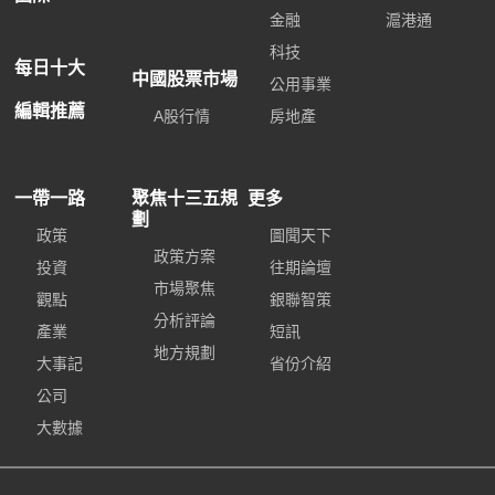
金融
滬港通
科技
每日十大
中國股票市場
公用事業
編輯推薦
A股行情
房地產
一帶一路
聚焦十三五規
更多
劃
政策
圖聞天下
政策方案
投資
往期論壇
市場聚焦
觀點
銀聯智策
分析評論
產業
短訊
地方規劃
大事記
省份介紹
公司
大數據