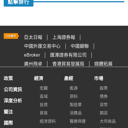
點擊排行
亞太日報
上海證券報
中國外匯交易中心
中國銀聯
eBroker
匯澤證券有限公司
廣州飛卓
香港貿易發展局
媒體拓展
政策
經濟
產經
市場
宏觀
能源
股票
公司資訊
區域
原料
債券
深度分析
投資
製造業
貨幣
關注
貿易
消費品
期貨
經濟資料
醫療保健
大宗商品
國際