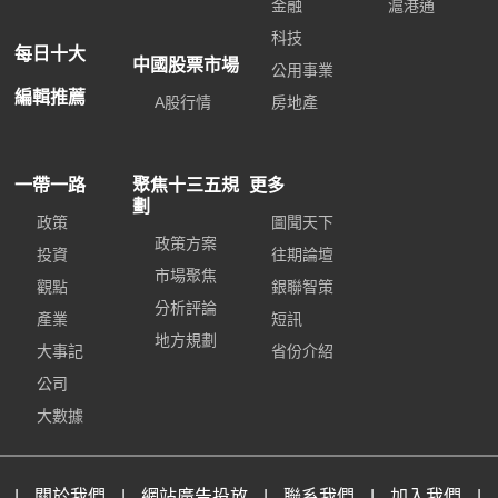
金融
滬港通
科技
每日十大
中國股票市場
公用事業
編輯推薦
A股行情
房地產
一帶一路
聚焦十三五規
更多
劃
政策
圖聞天下
政策方案
投資
往期論壇
市場聚焦
觀點
銀聯智策
分析評論
產業
短訊
地方規劃
大事記
省份介紹
公司
大數據
|
關於我們
|
網站廣告投放
|
聯系我們
|
加入我們
|