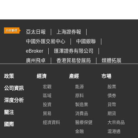
亞太日報
上海證券報
中國外匯交易中心
中國銀聯
eBroker
匯澤證券有限公司
廣州飛卓
香港貿易發展局
媒體拓展
政策
經濟
產經
市場
宏觀
能源
股票
公司資訊
區域
原料
債券
深度分析
投資
製造業
貨幣
關注
貿易
消費品
期貨
經濟資料
醫療保健
大宗商品
國際
金融
滬港通