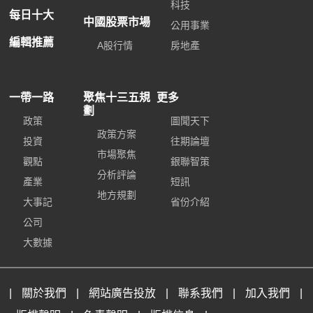
科技
每日十大
中國股票市場
公用事業
編輯推薦
A股行情
房地產
一帶一路
聚焦十三五規
更多
劃
政策
圖聞天下
政策方案
投資
往期論壇
市場聚焦
觀點
銀聯智策
分析評論
產業
短訊
地方規劃
大事記
省份介紹
公司
大數據
|
關於我們
|
網站廣告投放
|
聯系我們
|
加入我們
|