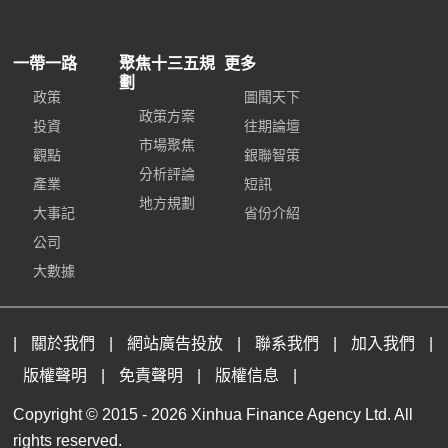
一帶一路
聚焦十三五規
更多
劃
政策
圖聞天下
政策方案
投資
往期論壇
市場聚焦
觀點
銀聯智策
分析評論
產業
短訊
地方規劃
大事記
省份介紹
公司
大數據
|
關於我們
|
網站廣告投放
|
聯系我們
|
加入我們
|
版權聲明
|
免責聲明
|
版權信息
|
Copyright © 2015 -
2026 Xinhua Finance Agency Ltd. All
rights reserved.