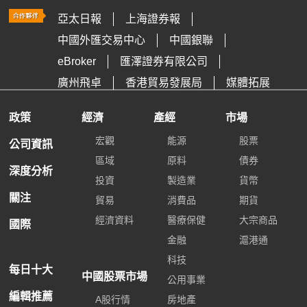
亞太日報
上海證券報
中國外匯交易中心
中國銀聯
eBroker
匯澤證券有限公司
廣州飛卓
香港貿易發展局
媒體拓展
政策
經濟
產經
市場
宏觀
能源
股票
公司資訊
區域
原料
債券
深度分析
投資
製造業
貨幣
關注
貿易
消費品
期貨
經濟資料
醫療保健
大宗商品
國際
金融
滬港通
科技
每日十大
中國股票市場
公用事業
編輯推薦
A股行情
房地產