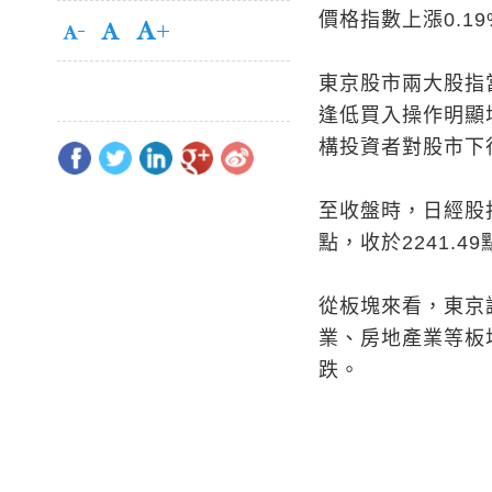
價格指數上漲0.19
東京股市兩大股指
逢低買入操作明顯
構投資者對股市下
至收盤時，日經股指上
點，收於2241.49
從板塊來看，東京
業、房地產業等板
跌。