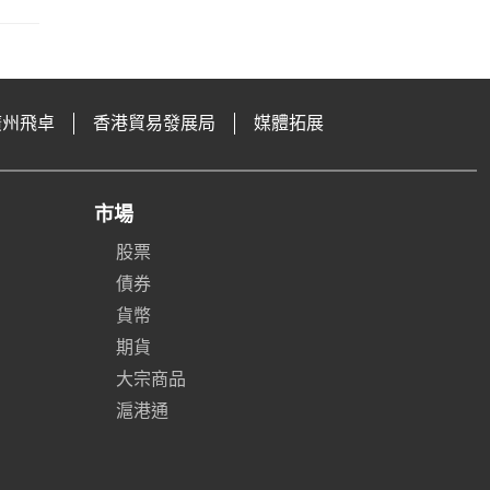
廣州飛卓
香港貿易發展局
媒體拓展
市場
股票
債券
貨幣
期貨
大宗商品
滬港通