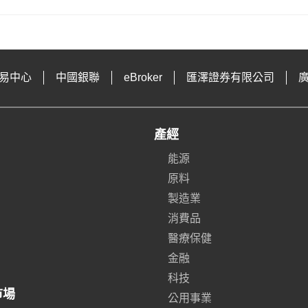
易中心
中國銀聯
eBroker
匯澤證券有限公司
產經
能源
原料
製造業
消費品
醫療保健
金融
科技
市場
公用事業