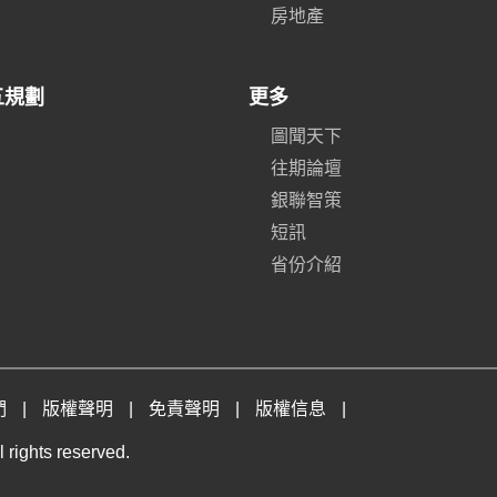
房地產
五規劃
更多
圖聞天下
往期論壇
銀聯智策
短訊
省份介紹
們
|
版權聲明
|
免責聲明
|
版權信息
|
 rights reserved.
。