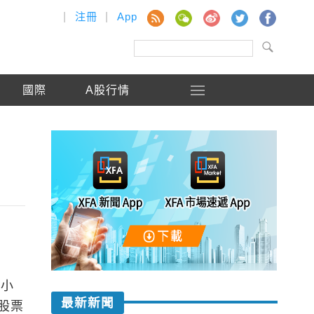
|
注冊
|
App
國際
A股行情
日小
最新新聞
股票