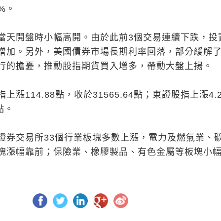
%。
當天開盤時小幅高開。由於此前3個交易連續下跌，投
增加。另外，美國債券市場長期利率回落，部分緩解
行的擔憂，推動股指期貨買入增多，帶動大盤上揚。
漲114.88點，收於31565.64點；東證股指上漲4.2
點。
證券交易所33個行業板塊多數上漲，電力及燃氣業、
塊漲幅靠前；保險業、橡膠製品、有色金屬等板塊小