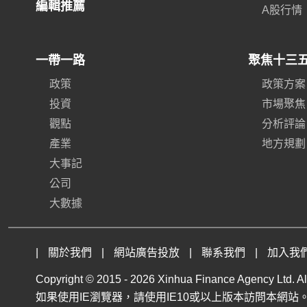
編輯推薦
A股行情
一帶一路
聚焦十三
政策
政策方案
投資
市場聚焦
觀點
分析評論
產業
地方規劃
大事記
公司
大數據
|
關於我們
|
網站廣告投放
|
聯系我們
|
加入我
Copyright © 2015 -
2026 Xinhua Finance Agency Ltd. All
如果使用IE瀏覽器，請使用IE10或以上版本訪問本網站