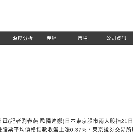
深度分析
產經
市場
公司資訊
日電(記者劉春燕 歐陽迪娜)日本東京股市兩大股指21
種股票平均價格指數收盤上漲0.37%，東京證券交易所