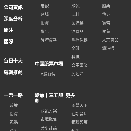
宏觀
能源
股票
公司資訊
區域
原料
債券
深度分析
投資
製造業
貨幣
關注
貿易
消費品
期貨
經濟資料
醫療保健
大宗商品
國際
金融
滬港通
科技
每日十大
中國股票市場
公用事業
編輯推薦
A股行情
房地產
一帶一路
聚焦十三五規
更多
劃
政策
圖聞天下
政策方案
投資
往期論壇
市場聚焦
觀點
銀聯智策
分析評論
產業
短訊