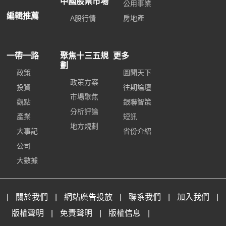
中國股票市場
公用事業
編輯推薦
A股行情
房地產
一帶一路
聚焦十三五規
更多
劃
政策
圖聞天下
政策方案
投資
往期論壇
市場聚焦
觀點
銀聯智策
分析評論
產業
短訊
地方規劃
大事記
省份介紹
公司
大數據
|
關於我們
|
網站廣告投放
|
聯系我們
|
加入我們
|
版權聲明
|
免責聲明
|
版權信息
|