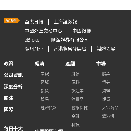
亞太日報
上海證券報
中國外匯交易中心
中國銀聯
eBroker
匯澤證券有限公司
廣州飛卓
香港貿易發展局
媒體拓展
政策
經濟
產經
市場
宏觀
能源
股票
公司資訊
區域
原料
債券
深度分析
投資
製造業
貨幣
關注
貿易
消費品
期貨
經濟資料
醫療保健
大宗商品
國際
金融
滬港通
科技
每日十大