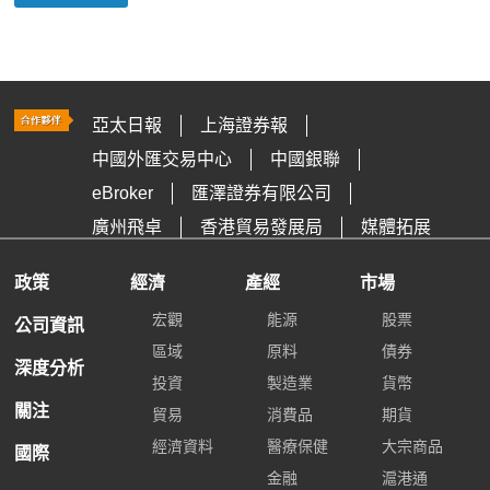
亞太日報
上海證券報
中國外匯交易中心
中國銀聯
eBroker
匯澤證券有限公司
廣州飛卓
香港貿易發展局
媒體拓展
政策
經濟
產經
市場
宏觀
能源
股票
公司資訊
區域
原料
債券
深度分析
投資
製造業
貨幣
關注
貿易
消費品
期貨
經濟資料
醫療保健
大宗商品
國際
金融
滬港通