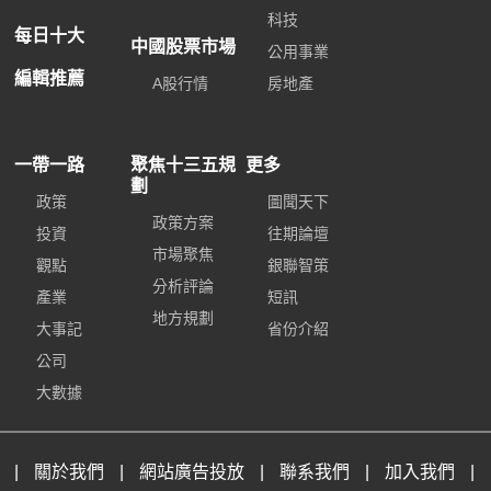
科技
每日十大
中國股票市場
公用事業
編輯推薦
A股行情
房地產
一帶一路
聚焦十三五規
更多
劃
政策
圖聞天下
政策方案
投資
往期論壇
市場聚焦
觀點
銀聯智策
分析評論
產業
短訊
地方規劃
大事記
省份介紹
公司
大數據
|
關於我們
|
網站廣告投放
|
聯系我們
|
加入我們
|