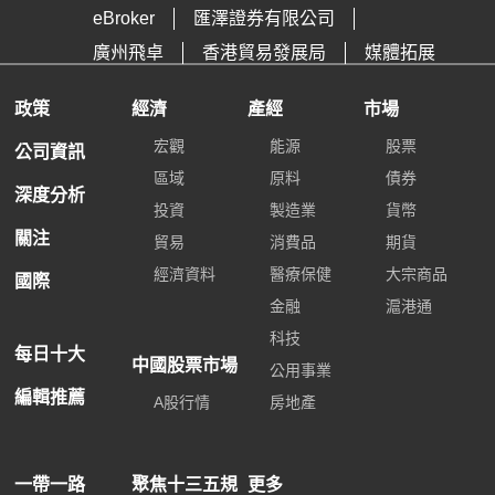
eBroker
匯澤證券有限公司
廣州飛卓
香港貿易發展局
媒體拓展
政策
經濟
產經
市場
宏觀
能源
股票
公司資訊
區域
原料
債券
深度分析
投資
製造業
貨幣
關注
貿易
消費品
期貨
經濟資料
醫療保健
大宗商品
國際
金融
滬港通
科技
每日十大
中國股票市場
公用事業
編輯推薦
A股行情
房地產
一帶一路
聚焦十三五規
更多