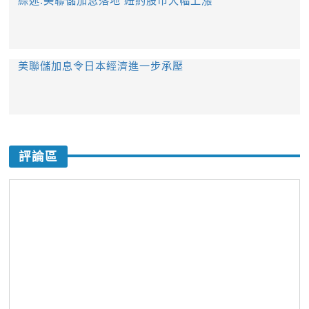
綜述:美聯儲加息落地 紐約股市大幅上漲
美聯儲加息令日本經濟進一步承壓
評論區