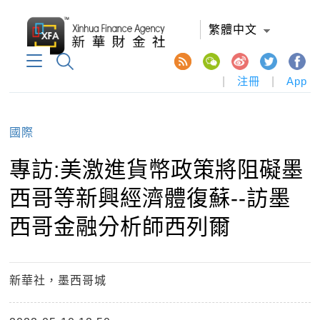
繁體中文
|
注冊
|
App
國際
專訪:美激進貨幣政策將阻礙墨
西哥等新興經濟體復蘇--訪墨
西哥金融分析師西列爾
新華社，墨西哥城