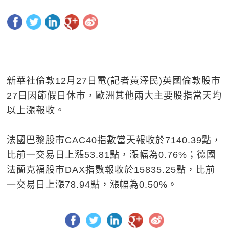
新華社倫敦12月27日電(記者黃澤民)英國倫敦股市
27日因節假日休市，歐洲其他兩大主要股指當天均
以上漲報收。
法國巴黎股市CAC40指數當天報收於7140.39點，
比前一交易日上漲53.81點，漲幅為0.76%；德國
法蘭克福股市DAX指數報收於15835.25點，比前
一交易日上漲78.94點，漲幅為0.50%。