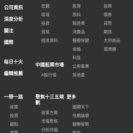
宏觀
能源
股票
公司資訊
區域
原料
債券
深度分析
投資
製造業
貨幣
關注
貿易
消費品
期貨
經濟資料
醫療保健
大宗商品
國際
金融
滬港通
科技
每日十大
中國股票市場
公用事業
編輯推薦
A股行情
房地產
一帶一路
聚焦十三五規
更多
劃
政策
圖聞天下
政策方案
投資
往期論壇
市場聚焦
觀點
銀聯智策
分析評論
產業
短訊