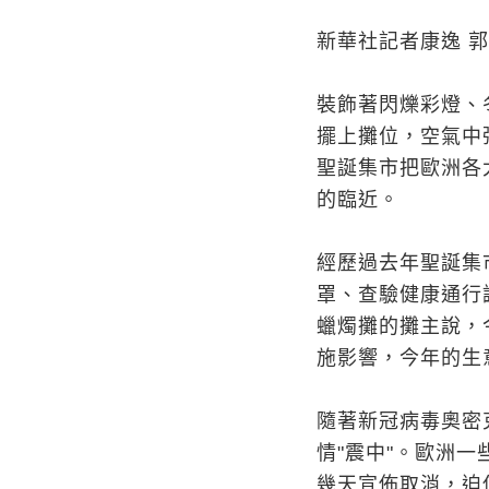
新華社記者康逸 
裝飾著閃爍彩燈、
擺上攤位，空氣中
聖誕集市把歐洲各
的臨近。
經歷過去年聖誕集
罩、查驗健康通行
蠟燭攤的攤主說，
施影響，今年的生
隨著新冠病毒奧密
情"震中"。歐洲
幾天宣佈取消，迫