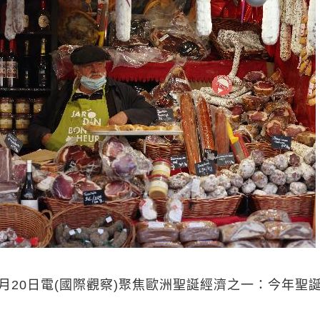
月20日電(國際觀察)聚焦歐洲聖誕經濟之一：今年聖