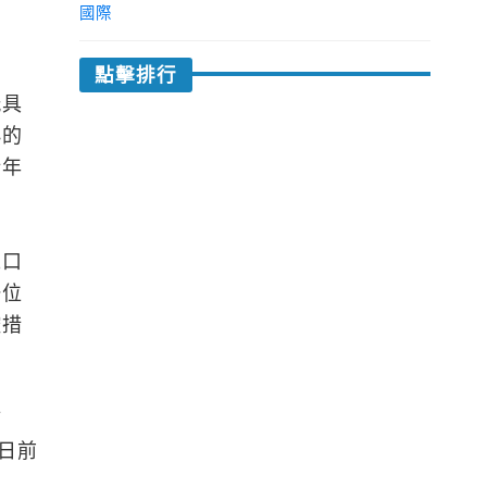
國際
點擊排行
玩具
小的
新年
戴口
一位
控措
疫
日前