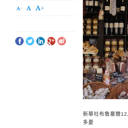
新華社布魯塞爾12
多憂