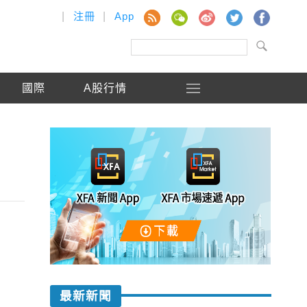
|
注冊
|
App
國際
A股行情
最新新聞