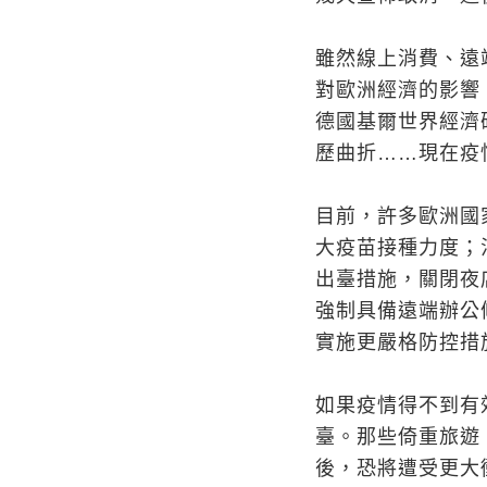
雖然線上消費、遠
對歐洲經濟的影響
德國基爾世界經濟
歷曲折……現在疫
目前，許多歐洲國
大疫苗接種力度；
出臺措施，關閉夜
強制具備遠端辦公條
實施更嚴格防控措
如果疫情得不到有
臺。那些倚重旅遊
後，恐將遭受更大