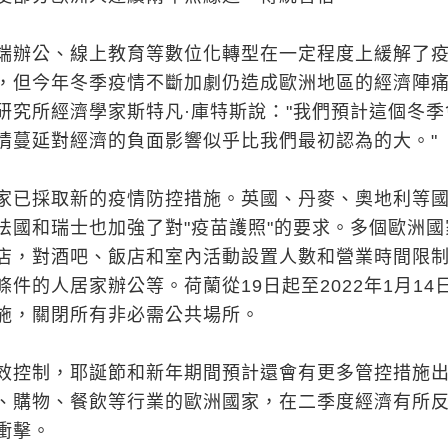
端辦公、線上教育等數位化轉型在一定程度上緩解了
，但今年冬季疫情不斷加劇仍造成歐洲地區的經濟陣
研究所經濟學家斯特凡·庫特斯說："我們預計這個冬季
情蔓延對經濟的負面影響似乎比我們最初認為的大。"
家已採取新的疫情防控措施。英國、丹麥、奧地利等
法國和瑞士也加強了對"疫苗護照"的要求。多個歐洲國
店，對酒吧、飯店和室內活動設置人數和營業時間限
件的人居家辦公等。荷蘭從19日起至2022年1月14
施，關閉所有非必需公共場所。
效控制，耶誕節和新年期間預計還會有更多管控措施
、購物、餐飲等行業的歐洲國家，在二季度經濟有所
衝擊。