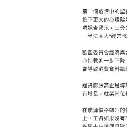
第二個疫情中的聖
投下更大的心理陰
項調查顯示，三分
一半法國人"經常"
歐盟委員會經濟與
心指數進一步下降
會導致消費資料繼
通貨膨脹高企是導
有增長，就業崗位
在能源價格飆升的
上，工資如果沒有
拖累未來幾個月歐