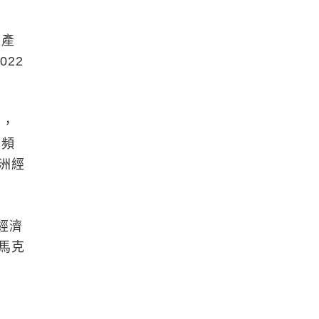
生產
22
看，
高頻
洲經
經濟
馬克