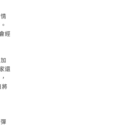
疫情
痛。
會經
國加
家還
制，
日將
出
反彈