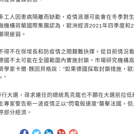
多工人因患病隔離而缺勤，疫情浪潮可能會在冬季對
機構荷蘭國際集團認為，歐洲經濟2021年四季度和20
顯現疲弱。
不得不在保增長和防疫情之間艱難抉擇。從目前情況
德國不太可能在全國範圍內實施封鎖。市場研究機構
濟學家卡爾·魏因貝格說："如果德國採取封鎖措施，歐
。"
舉行大選，尋求連任的總統馬克龍也不願在大選前拉低
生專家警告新一波疫情正以"閃電般速度"襲擊法國，但
停部分經濟。