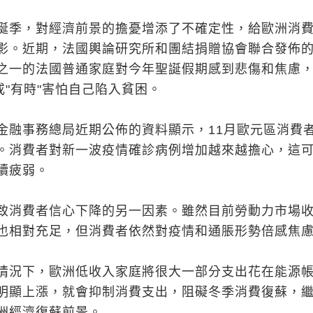
誕季，對經濟前景的擔憂增添了不確定性，給歐洲消
影。近期，法國輿論研究所和團結捐贈協會聯合發佈
之一的法國普通家庭對今年聖誕假期感到悲傷和焦慮
或"有時"害怕自己陷入貧困。
金融事務總局近期公佈的資料顯示，11月歐元區消費
。消費者對新一波疫情確診病例增加越來越擔心，這
續疲弱。
致消費者信心下降的另一因素。雖然目前勞動力市場
也相對充足，但消費者依然對疫情和通脹形勢倍感焦
情況下，歐洲低收入家庭將很大一部分支出花在能源
明顯上漲，就會抑制消費支出，阻礙冬季消費復蘇，
洲經濟復蘇前景。