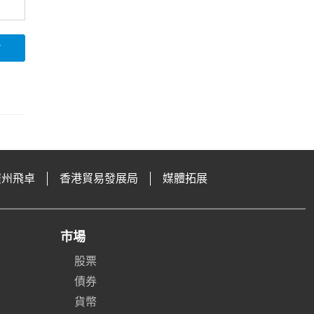
論
廣州飛卓
香港貿易發展局
媒體拓展
市場
股票
債券
貨幣