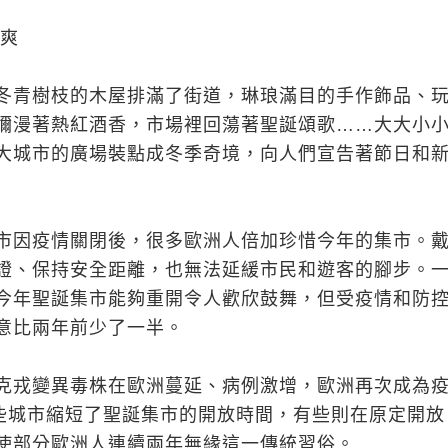
郭爽
冬青樹枝的木屋排滿了街道，琳琅滿目的手作飾品、
彌漫著熱紅酒香，市場裡回蕩著聖誕頌歌……大大小
大城市的廣場裝點成冬季奇境，向人們宣告著節日和
市因疫情關閉後，很多歐洲人倍加珍惜今年的集市。
證、保持安全距離，也無法延緩市民和遊客的腳步。
今年聖誕集市能夠重開令人歡欣鼓舞，但受疫情和防
意比兩年前少了一半。
克戎變異毒株在歐洲蔓延、病例激增，歐洲再次成為
一些城市縮短了聖誕集市的開放時間，有些則在原定開放
使部分歐洲人連續兩年無緣這一傳統習俗。