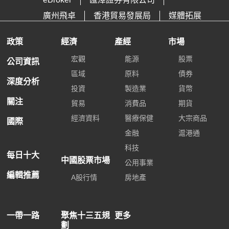
廣州飛卓
香港貿易發展局
媒體拓展
政策
經濟
產經
市場
宏觀
能源
股票
公司資訊
區域
原料
債券
深度分析
投資
製造業
貨幣
關注
貿易
消費品
期貨
經濟資料
醫療保健
大宗商品
國際
金融
滬港通
科技
每日十大
中國股票市場
公用事業
編輯推薦
A股行情
房地產
一帶一路
聚焦十三五規
更多
劃