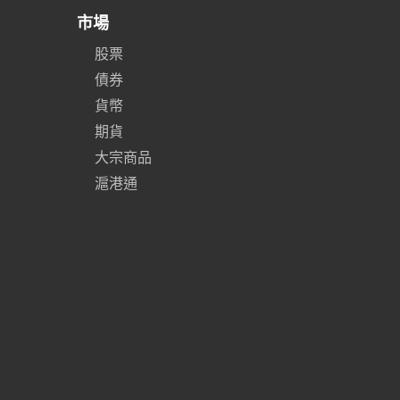
市場
股票
債券
貨幣
期貨
大宗商品
滬港通