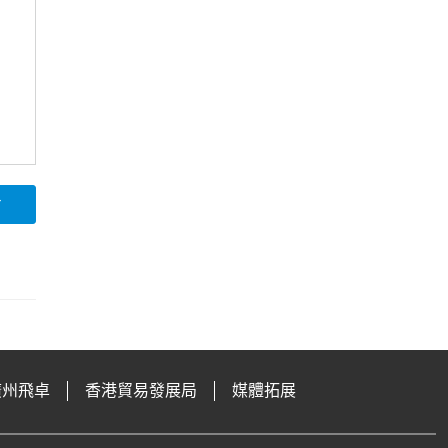
論
廣州飛卓
香港貿易發展局
媒體拓展