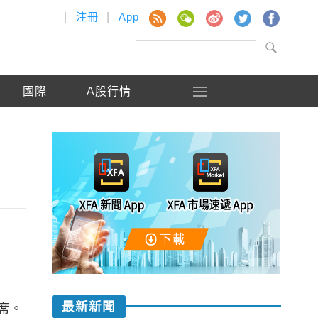
|
注冊
|
App
國際
A股行情
最新新聞
席。