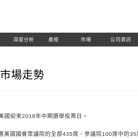
深度分析
產經
市場
公司資訊
期市場走勢
,美國迎來2018年中期選舉投票日。
美國國會眾議院的全部435席、參議院100席中的35