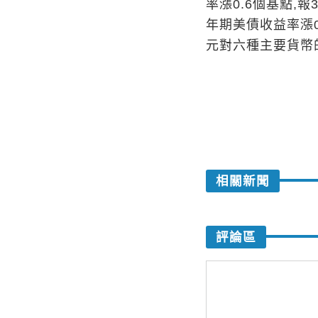
率漲0.6個基點,報3
年期美債收益率漲0
元對六種主要貨幣的美
相關新聞
評論區