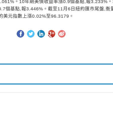
.061%。10年期美債收益率漲0.9個基點,報3.233%。
.7個基點,報3.446%。截至11月6日紐約匯市尾盤,衡
元指數上漲0.02%至96.3179。