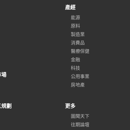
產經
能源
原料
製造業
消費品
醫療保健
金融
科技
市場
公用事業
房地產
五規劃
更多
圖聞天下
往期論壇