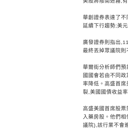
美股將撥開迷霧,有
華創證券表達了不
延續下行趨勢;美
廣發證券則指出,
最終丟掉眾議院則
華爾街分析師們預
國國會若由不同政
率降低。高盛首席美國
裂,美國國債收益
高盛美國首席股票策略
入藥房股。他們相
議院),該行業不