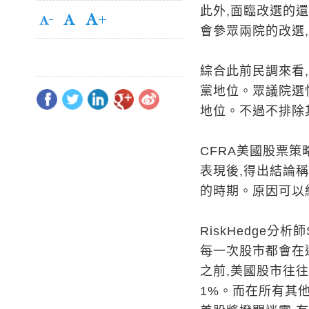
此外,面臨改選的還
會參眾兩院的改選
綜合此前民調來看
黨地位。眾議院選
地位。不過不排除
CFRA美國股票策
表現後,得出結論
的時期。原因可以
RiskHedge分析師
每一次股市都會在選
之前,美國股市往
1%。而在所有其