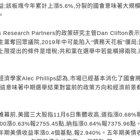
;該板塊今年累計上漲5.6%,分裂的國會意味著大規
。
 Research Partners的政策研究主管Dan Clifton表
黨奪回眾議院,2019年中可能陷入“債務天花板”僵局
上限提出的條件是增稅;共和黨在選舉中若能橫掃兩院,
學家Alec Phillips認為,市場已經基本消化了國會
,這意味著中期選舉結果對當前的政策方向和經濟前景
幕前,美國三大股指11月6日集體收高,道指漲0.68%
500漲0.63%報2755.45點,納指漲0.64%報7375.96點
期美債收益率漲0.4個基點,報2.940%。五年期美債