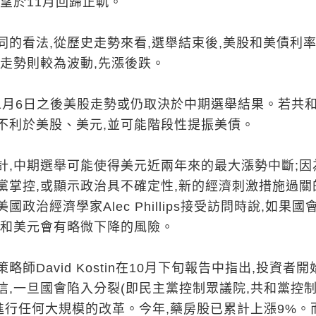
望於11月回歸正軌。
同的看法,從歷史走勢來看,選舉結束後,美股和美債利
元走勢則較為波動,先漲後跌。
11月6日之後美股走勢或仍取決於中期選舉結果。若共
不利於美股、美元,並可能階段性提振美債。
計,中期選舉可能使得美元近兩年來的最大漲勢中斷;因
黨掌控,或顯示政治具不確定性,新的經濟刺激措施過關
政治經濟學家Alec Phillips接受訪問時說,如果國
率和美元會有略微下降的風險。
師David Kostin在10月下旬報告中指出,投資者開
信,一旦國會陷入分裂(即民主黨控制眾議院,共和黨控
會進行任何大規模的改革。今年,藥房股已累計上漲9%。