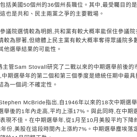
包括美國50個州的36個州長職位。其中,最受矚目的
,這也是共和、民主兩黨之爭的主要戰場。
,參議院選情較為明朗,共和黨有較大概率能保住參議院
情較為膠著,但總體上民主黨有較大概率奪得眾議院多
其他選舉結果的可能性。
略主管Sam Stovall研究了二戰以來的中期選舉前後的
稱,中期選舉年的第二個和第三個季度是總統任期中最具
結為一個詞:不確定性。
Stephen McBride指出,自1946年以來的18次中期選舉
舉後的1年內走高,平均上漲17%。與此同時,在中期
往表現不佳。在中期選舉年,從1月至10月美股平均下降
他年份,美股在這段時間內上漲約7%。中期選舉塵埃落定