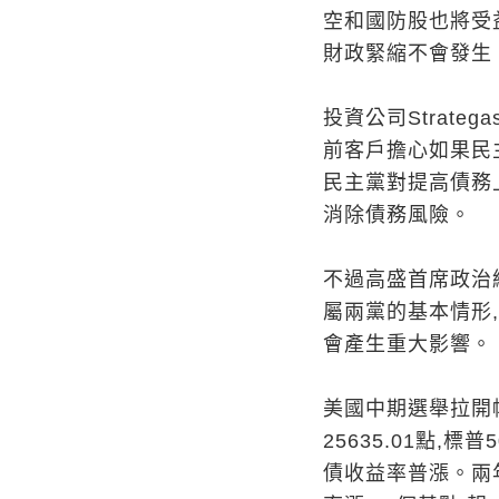
空和國防股也將受益
財政緊縮不會發生
投資公司Strategas
前客戶擔心如果民主
民主黨對提高債務
消除債務風險。
不過高盛首席政治經濟
屬兩黨的基本情形
會產生重大影響。
美國中期選舉拉開帷
25635.01點,標普
債收益率普漲。兩年