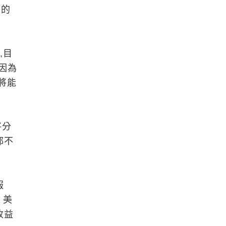
模的
示,目
;因為
將能
將分
都不
報
。美
收益