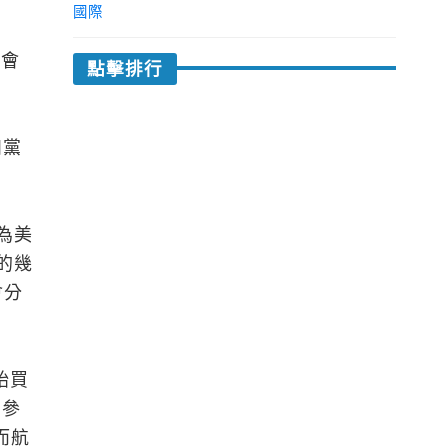
國際
率會
點擊排行
和黨
為美
的幾
會分
始買
制參
而航