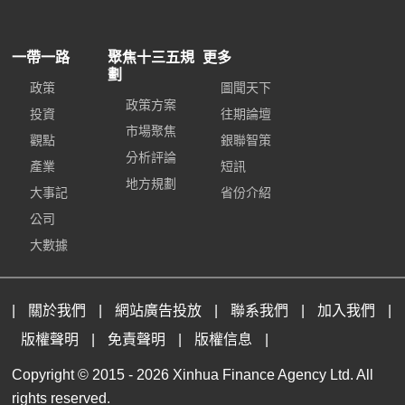
一帶一路
聚焦十三五規
更多
劃
政策
圖聞天下
政策方案
投資
往期論壇
市場聚焦
觀點
銀聯智策
分析評論
產業
短訊
地方規劃
大事記
省份介紹
公司
大數據
|
關於我們
|
網站廣告投放
|
聯系我們
|
加入我們
|
版權聲明
|
免責聲明
|
版權信息
|
Copyright © 2015 -
2026 Xinhua Finance Agency Ltd. All
rights reserved.