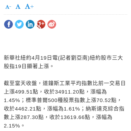
新華社紐約4月19日電(記者劉亞南)紐約股市三大
股指19日顯著上漲。
截至當天收盤，道鐘斯工業平均指數比前一交易日
上漲499.51點，收於34911.20點，漲幅為
1.45%；標準普爾500種股票指數上漲70.52點，
收於4462.21點，漲幅為1.61%；納斯達克綜合指
數上漲287.30點，收於13619.66點，漲幅為
2.15%。