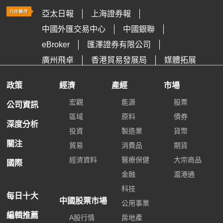
亞太日報
上海證券報
中國外匯交易中心
中國銀聯
eBroker
匯澤證券有限公司
廣州飛卓
香港貿易發展局
媒體拓展
政策
經濟
產經
市場
宏觀
能源
股票
公司資訊
區域
原料
債券
深度分析
投資
製造業
貨幣
關注
貿易
消費品
期貨
經濟資料
醫療保健
大宗商品
國際
金融
滬港通
科技
每日十大
中國股票市場
公用事業
編輯推薦
A股行情
房地產