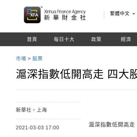
繁體中文
首頁
每日十大
政策
經濟
編輯推薦
市場
>
股票
滬深指數低開高走 四大
新華社，上海
滬深指數低開高走
2021-03-03 17:00