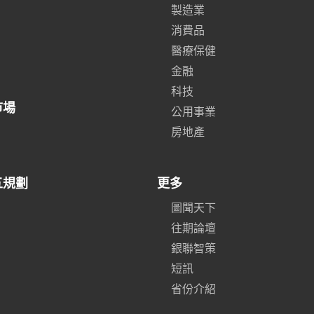
製造業
消費品
醫療保健
金融
科技
市場
公用事業
房地產
五規劃
更多
圖聞天下
往期論壇
銀聯智策
短訊
省份介紹