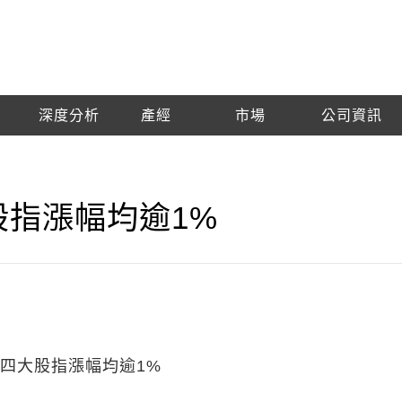
深度分析
產經
市場
公司資訊
股指漲幅均逾1%
 四大股指漲幅均逾1%