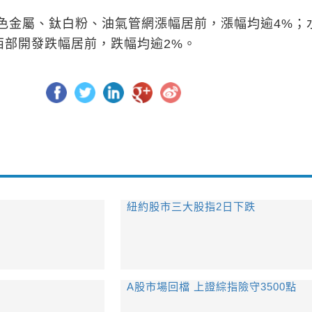
色金屬、鈦白粉、油氣管網漲幅居前，漲幅均逾4%；
、西部開發跌幅居前，跌幅均逾2%。
紐約股市三大股指2日下跌
A股市場回檔 上證綜指險守3500點