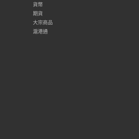
貨幣
期貨
大宗商品
滬港通