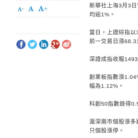
新華社上海3月3日
均逾1%。
當日，上證綜指以3
前一交易日漲68.3
深證成指收報14932
創業板指數漲1.04
幅為1.12%。
科創50指數錄得0.
滬深兩市個股漲多跌
只個股漲停。