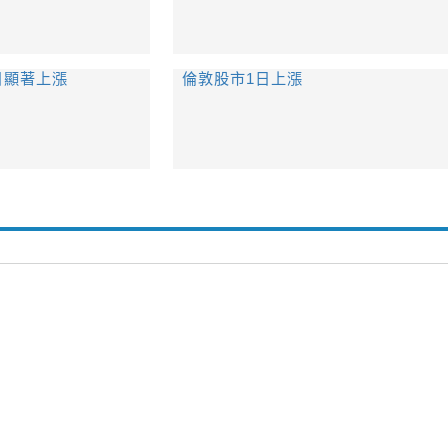
日顯著上漲
倫敦股市1日上漲