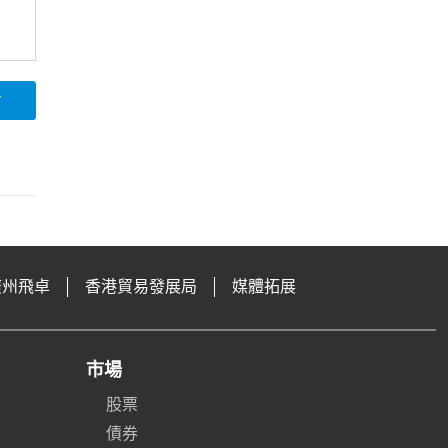
論
廣州飛卓
香港貿易發展局
媒體拓展
市場
股票
債券