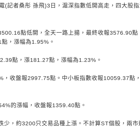
電(記者桑彤 孫飛)3日，滬深指數低開高走，四大股
500.16點低開，全天一路上揚，最終收報3576.90
1點，漲幅為1.95%。
.39點，漲181.27點，漲幅為1.23%。
%，收盤報2997.75點。中小板指數收報10059.37點
54%的漲幅，收盤報1359.40點。
少，約3200只交易品種上漲。不計算ST個股，兩市