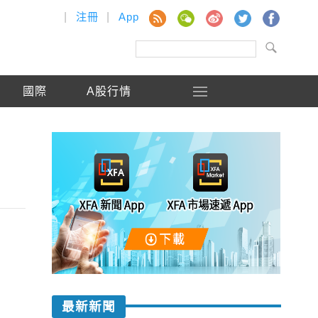
|
注冊
|
App
國際
A股行情
最新新聞