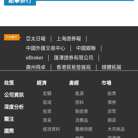
點擊排行
亞太日報
上海證券報
中國外匯交易中心
中國銀聯
eBroker
匯澤證券有限公司
廣州飛卓
香港貿易發展局
媒體拓展
政策
經濟
產經
市場
宏觀
能源
股票
公司資訊
區域
原料
債券
深度分析
投資
製造業
貨幣
關注
貿易
消費品
期貨
經濟資料
醫療保健
大宗商品
國際