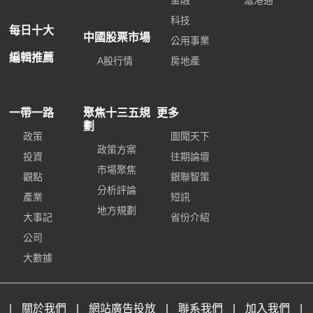
金融
滬港通
科技
每日十大
中國股票市場
公用事業
編輯推薦
A股行情
房地產
一帶一路
聚焦十三五規
更多
劃
政策
圖聞天下
政策方案
投資
往期論壇
市場聚焦
觀點
銀聯智策
分析評論
產業
短訊
地方規劃
大事記
省份介紹
公司
大數據
|
關於我們
|
網站廣告投放
|
聯系我們
|
加入我們
|