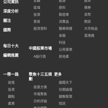
宏觀
能源
股票
公司資訊
區域
原料
債券
深度分析
投資
製造業
貨幣
關注
貿易
消費品
期貨
經濟資料
醫療保健
大宗商品
國際
金融
滬港通
科技
每日十大
中國股票市場
公用事業
編輯推薦
A股行情
房地產
一帶一路
聚焦十三五規
更多
劃
政策
圖聞天下
政策方案
投資
往期論壇
市場聚焦
觀點
銀聯智策
分析評論
產業
短訊