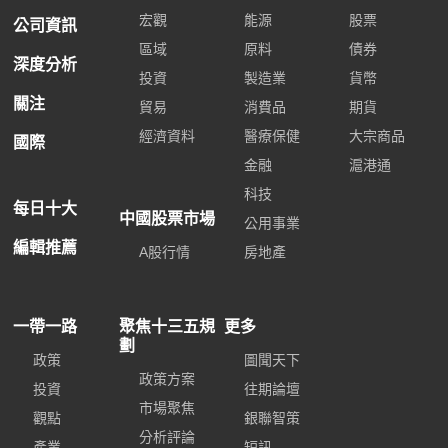
宏觀
能源
股票
公司資訊
區域
原料
債券
深度分析
投資
製造業
貨幣
關注
貿易
消費品
期貨
經濟資料
醫療保健
大宗商品
國際
金融
滬港通
科技
每日十大
中國股票市場
公用事業
編輯推薦
A股行情
房地產
一帶一路
聚焦十三五規
更多
劃
政策
圖聞天下
政策方案
投資
往期論壇
市場聚焦
觀點
銀聯智策
分析評論
產業
短訊