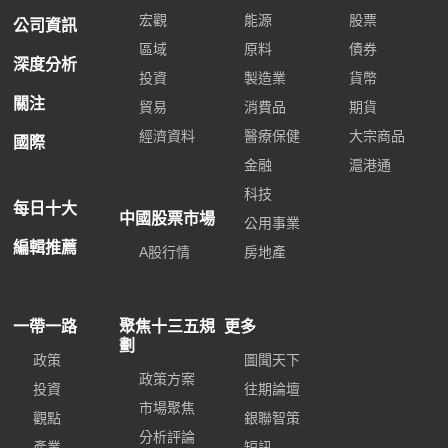
宏觀
能源
股票
公司資訊
區域
原料
債券
深度分析
投資
製造業
貨幣
關注
貿易
消費品
期貨
經濟資料
醫療保健
大宗商品
國際
金融
滬港通
科技
每日十大
中國股票市場
公用事業
編輯推薦
A股行情
房地產
一帶一路
聚焦十三五規
更多
劃
政策
圖聞天下
政策方案
投資
往期論壇
市場聚焦
觀點
銀聯智策
分析評論
產業
短訊