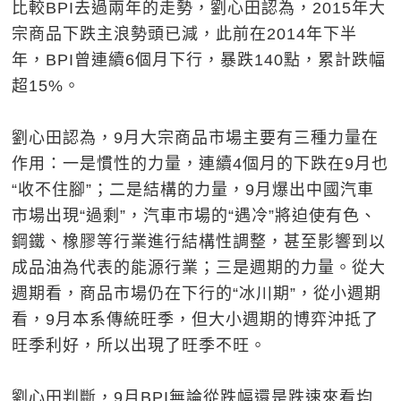
比較BPI去過兩年的走勢，劉心田認為，2015年大
宗商品下跌主浪勢頭已減，此前在2014年下半
年，BPI曾連續6個月下行，暴跌140點，累計跌幅
超15%。
劉心田認為，9月大宗商品市場主要有三種力量在
作用：一是慣性的力量，連續4個月的下跌在9月也
“收不住腳”；二是結構的力量，9月爆出中國汽車
市場出現“過剩”，汽車市場的“遇冷”將迫使有色、
鋼鐵、橡膠等行業進行結構性調整，甚至影響到以
成品油為代表的能源行業；三是週期的力量。從大
週期看，商品市場仍在下行的“冰川期”，從小週期
看，9月本系傳統旺季，但大小週期的博弈沖抵了
旺季利好，所以出現了旺季不旺。
劉心田判斷，9月BPI無論從跌幅還是跌速來看均