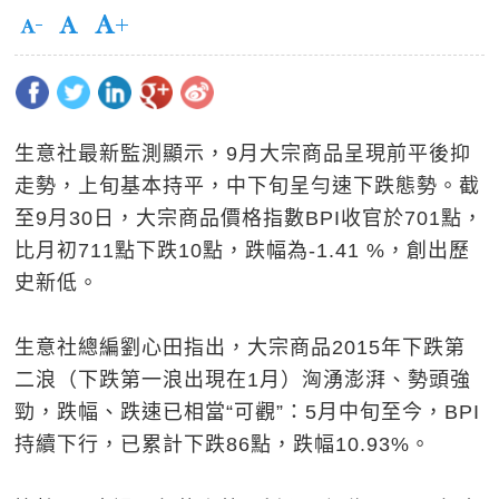
生意社最新監測顯示，9月大宗商品呈現前平後抑
走勢，上旬基本持平，中下旬呈勻速下跌態勢。截
至9月30日，大宗商品價格指數BPI收官於701點，
比月初711點下跌10點，跌幅為-1.41 %，創出歷
史新低。
生意社總編劉心田指出，大宗商品2015年下跌第
二浪（下跌第一浪出現在1月）洶湧澎湃、勢頭強
勁，跌幅、跌速已相當“可觀”：5月中旬至今，BPI
持續下行，已累計下跌86點，跌幅10.93%。