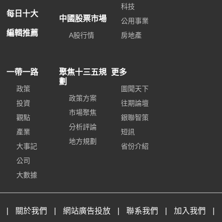
科技
每日十大
中國股票市場
公用事業
編輯推薦
A股行情
房地產
一帶一路
聚焦十三五規
更多
劃
政策
圖聞天下
政策方案
投資
往期論壇
市場聚焦
觀點
銀聯智策
分析評論
產業
短訊
地方規劃
大事記
省份介紹
公司
大數據
|
關於我們
|
網站廣告投放
|
聯系我們
|
加入我們
|