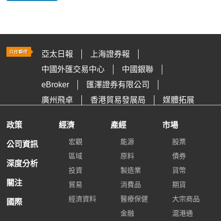
亞太日報
上海證券報
中國外匯交易中心
中國銀聯
eBroker
匯澤證券有限公司
廣州飛卓
香港貿易發展局
媒體拓展
政策
經濟
產經
市場
宏觀
能源
股票
公司資訊
區域
原料
債券
深度分析
投資
製造業
貨幣
關注
貿易
消費品
期貨
經濟資料
醫療保健
大宗商品
國際
金融
滬港通