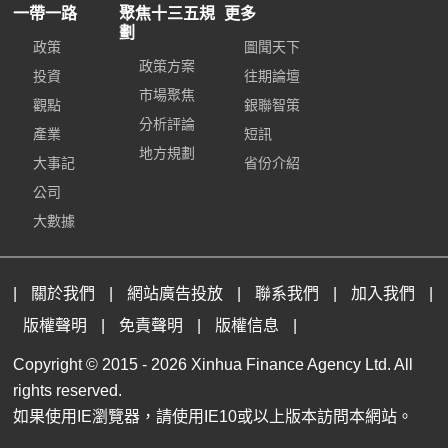
一帶一路
聚焦十三五規
更多
劃
政策
圖聞天下
政策方案
投資
往期論壇
市場聚焦
觀點
銀聯智策
分析評論
產業
短訊
地方規劃
大事記
省份介紹
公司
大數據
|
關於我們
|
網站廣告投放
|
聯系我們
|
加入我們
|
版權聲明
|
免責聲明
|
版權信息
|
Copyright © 2015 -
2026 Xinhua Finance Agency Ltd. All
rights reserved.
如果使用IE瀏覽器，請使用IE10或以上版本訪問本網站。