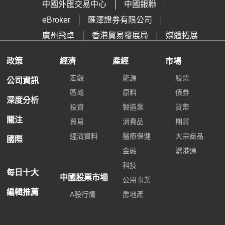
中國外匯交易中心
中國銀聯
eBroker
匯澤證券有限公司
廣州飛卓
香港貿易發展局
媒體拓展
政策
經濟
產經
市場
宏觀
能源
股票
公司資訊
區域
原料
債券
深度分析
投資
製造業
貨幣
關注
貿易
消費品
期貨
經濟資料
醫療保健
大宗商品
國際
金融
滬港通
科技
每日十大
中國股票市場
公用事業
編輯推薦
A股行情
房地產