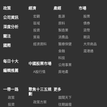
政策
經濟
產經
市場
宏觀
能源
股票
公司資訊
區域
原料
債券
深度分析
投資
製造業
貨幣
關注
貿易
消費品
期貨
經濟資料
醫療保健
大宗商品
國際
金融
滬港通
科技
每日十大
中國股票市場
公用事業
編輯推薦
A股行情
房地產
一帶一路
聚焦十三五規
更多
劃
政策
圖聞天下
政策方案
投資
往期論壇