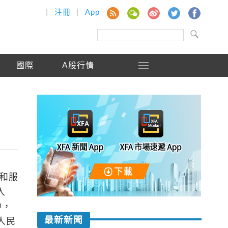
|
注冊
|
App
國際
A股行情
物和服
入
中，
最新新聞
人民