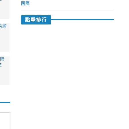
國際
點擊排行
易順
國際
差