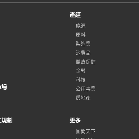
產經
能源
原料
製造業
消費品
醫療保健
金融
科技
市場
公用事業
房地產
五規劃
更多
圖聞天下