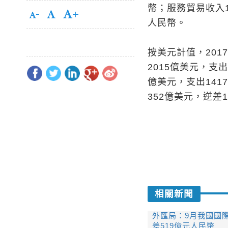
幣；服務貿易收入1
人民幣。
按美元計值，20
2015億美元，支
億美元，支出141
352億美元，逆差
相關新聞
外匯局：9月我國國
差519億元人民幣