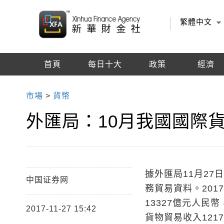
繁體中文
首頁
每日十大
政策
經濟
編輯推薦
市場
>
貨幣
外匯局：10月我國國際貨
據外匯局11月27
中国证券网
務貿易資料。20
13327億元人民
2017-11-27 15:42
貨物貿易收入121