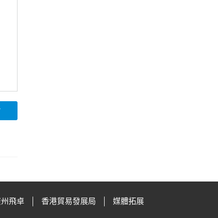
論
廣州飛卓
香港貿易發展局
媒體拓展