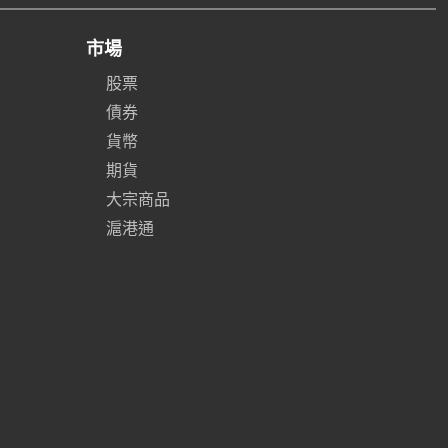
市場
股票
債券
貨幣
期貨
大宗商品
滬港通