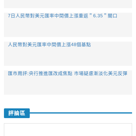
7日人民幣對美元匯率中間價上漲重返＂6.35＂關口
人民幣對美元匯率中間價上漲48個基點
匯市周評:央行推進匯改成焦點 市場疑慮漸淡化美元反彈
評論區