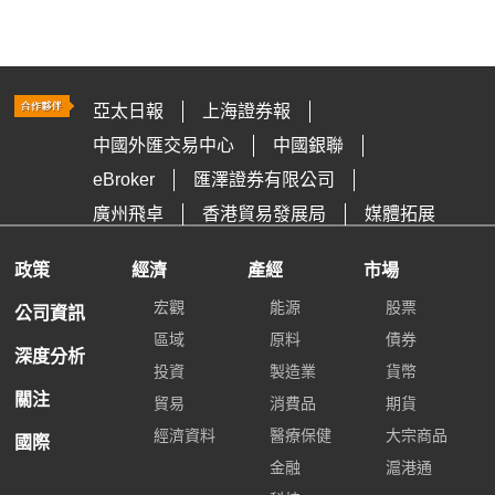
亞太日報
上海證券報
中國外匯交易中心
中國銀聯
eBroker
匯澤證券有限公司
廣州飛卓
香港貿易發展局
媒體拓展
政策
經濟
產經
市場
宏觀
能源
股票
公司資訊
區域
原料
債券
深度分析
投資
製造業
貨幣
關注
貿易
消費品
期貨
經濟資料
醫療保健
大宗商品
國際
金融
滬港通