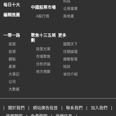
科技
每日十大
中國股票市場
公用事業
編輯推薦
A股行情
房地產
一帶一路
聚焦十三五規
更多
劃
政策
圖聞天下
政策方案
投資
往期論壇
市場聚焦
觀點
銀聯智策
分析評論
產業
短訊
地方規劃
大事記
省份介紹
公司
大數據
|
關於我們
|
網站廣告投放
|
聯系我們
|
加入我們
|