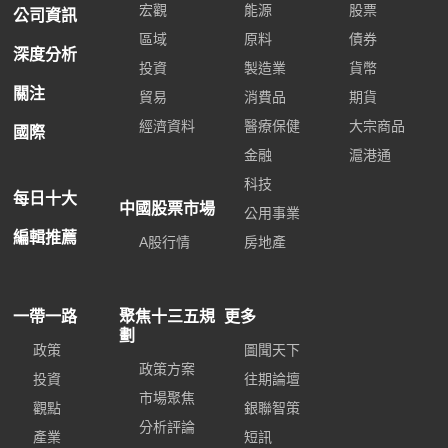
宏觀
能源
股票
公司資訊
區域
原料
債券
深度分析
投資
製造業
貨幣
關注
貿易
消費品
期貨
經濟資料
醫療保健
大宗商品
國際
金融
滬港通
科技
每日十大
中國股票市場
公用事業
編輯推薦
A股行情
房地產
一帶一路
聚焦十三五規
更多
劃
政策
圖聞天下
政策方案
投資
往期論壇
市場聚焦
觀點
銀聯智策
分析評論
產業
短訊