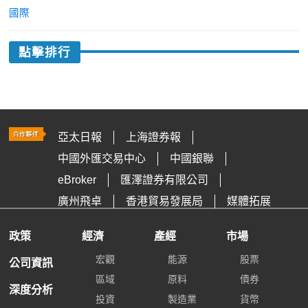
國際
點擊排行
亞太日報
上海證券報
中國外匯交易中心
中國銀聯
eBroker
匯澤證券有限公司
廣州飛卓
香港貿易發展局
媒體拓展
政策
經濟
產經
市場
宏觀
能源
股票
公司資訊
區域
原料
債券
深度分析
投資
製造業
貨幣