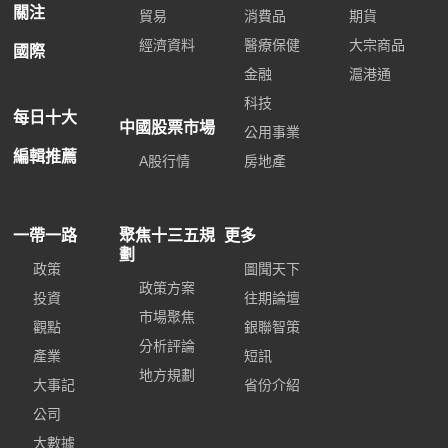
關注
貿易
消費品
期貨
經濟資料
醫療保健
大宗商品
國際
金融
滬港通
科技
每日十大
中國股票市場
公用事業
編輯推薦
A股行情
房地產
一帶一路
聚焦十三五規
更多
劃
政策
圖聞天下
政策方案
投資
往期論壇
市場聚焦
觀點
銀聯智策
分析評論
產業
短訊
地方規劃
大事記
省份介紹
公司
大數據