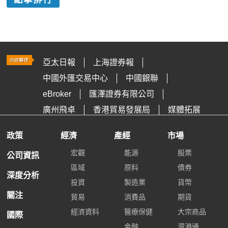
亞太日報
上海證券報
中國外匯交易中心
中國銀聯
eBroker
匯澤證券有限公司
廣州飛卓
香港貿易發展局
媒體拓展
政策
經濟
產經
市場
宏觀
能源
股票
公司資訊
區域
原料
債券
深度分析
投資
製造業
貨幣
關注
貿易
消費品
期貨
經濟資料
醫療保健
大宗商品
國際
金融
滬港通