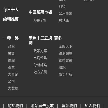
科技
每日十大
中國股票市場
公用事業
編輯推薦
A股行情
房地產
一帶一路
聚焦十三五規
更多
劃
政策
圖聞天下
政策方案
投資
往期論壇
市場聚焦
觀點
銀聯智策
分析評論
產業
短訊
地方規劃
大事記
省份介紹
公司
大數據
|
關於我們
|
網站廣告投放
|
聯系我們
|
加入我們
|