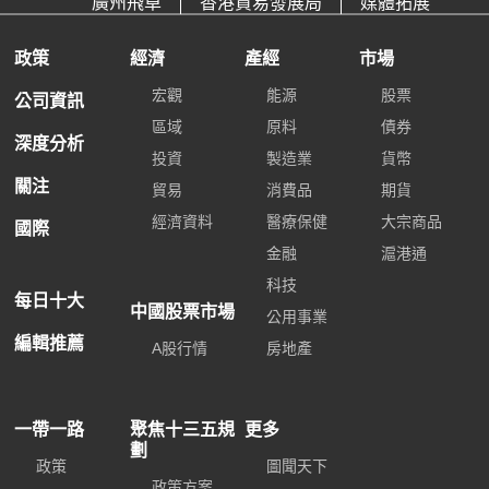
廣州飛卓
香港貿易發展局
媒體拓展
政策
經濟
產經
市場
宏觀
能源
股票
公司資訊
區域
原料
債券
深度分析
投資
製造業
貨幣
關注
貿易
消費品
期貨
經濟資料
醫療保健
大宗商品
國際
金融
滬港通
科技
每日十大
中國股票市場
公用事業
編輯推薦
A股行情
房地產
一帶一路
聚焦十三五規
更多
劃
政策
圖聞天下
政策方案