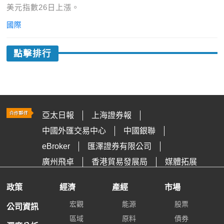
美元指數26日上漲。
國際
點擊排行
亞太日報
上海證券報
中國外匯交易中心
中國銀聯
eBroker
匯澤證券有限公司
廣州飛卓
香港貿易發展局
媒體拓展
政策
經濟
產經
市場
宏觀
能源
股票
公司資訊
區域
原料
債券