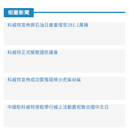
相關新聞
科威特宣佈將石油日產量增至281.1萬桶
科威特正式解散國民議會
科威特宣佈成功繁殖兩條沙虎鯊幼鯊
中國駐科威特使館舉行線上活動慶祝聯合國中文日