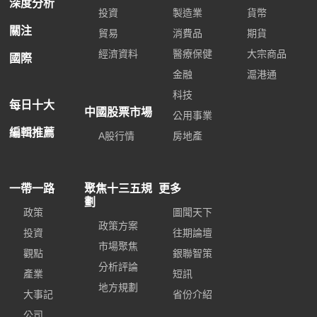
深度分析
投資
製造業
貨幣
關注
貿易
消費品
期貨
經濟資料
醫療保健
大宗商品
國際
金融
滬港通
科技
每日十大
中國股票市場
公用事業
編輯推薦
A股行情
房地產
一帶一路
聚焦十三五規
更多
劃
政策
圖聞天下
政策方案
投資
往期論壇
市場聚焦
觀點
銀聯智策
分析評論
產業
短訊
地方規劃
大事記
省份介紹
公司