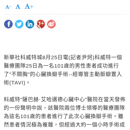
新華社科威特城8月25日電(記者尹炣)科威特一個
醫療團隊25日為一名101歲的男性患者成功進行
了"不開胸"的心臟換瓣手術--經導管主動脈瓣置入
術(TAVI)。
科威特"薩巴赫·艾哈邁德心臟中心"醫院在當天發佈
的一份聲明中說，該醫院兩位博士領導的醫療團隊
為這名101歲的患者進行了此次心臟換瓣手術。雖
然患者情況極為複雜，但經過大約一個小時手術成