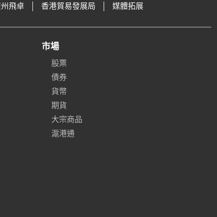
廣州飛卓
香港貿易發展局
媒體拓展
市場
股票
債券
貨幣
期貨
大宗商品
滬港通