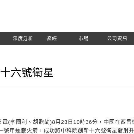
深度分析
產經
市場
公司資訊
新十六號衛星
日電(李國利、胡煦劼)8月23日10時36分，中國在西昌
一號甲運載火箭，成功將中科院創新十六號衛星發射