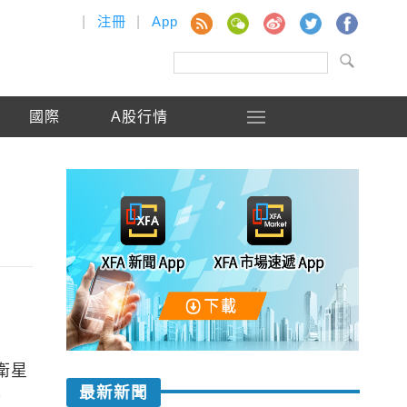
|
注冊
|
App
國際
A股行情
衛星
最新新聞
升