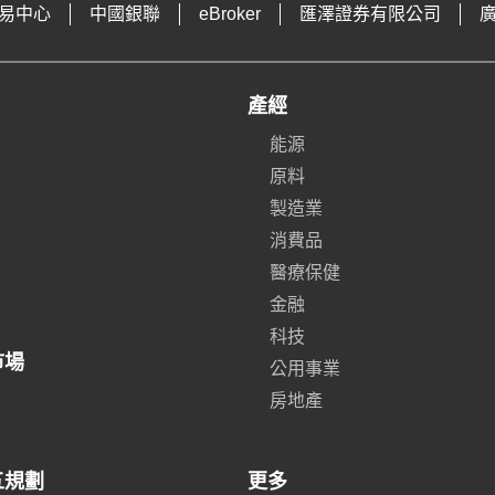
易中心
中國銀聯
eBroker
匯澤證券有限公司
產經
能源
原料
製造業
消費品
醫療保健
金融
科技
市場
公用事業
房地產
五規劃
更多