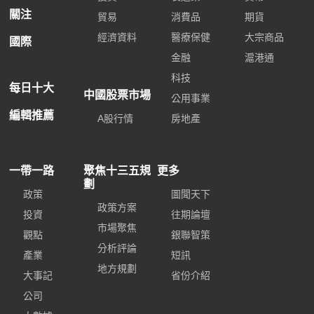
關注
貿易
消費品
期貨
經濟資料
醫療保健
大宗商品
國際
金融
滬港通
科技
每日十大
中國股票市場
公用事業
編輯推薦
A股行情
房地產
一帶一路
聚焦十三五規
更多
劃
政策
圖聞天下
政策方案
投資
往期論壇
市場聚焦
觀點
銀聯智策
分析評論
產業
短訊
地方規劃
大事記
省份介紹
公司