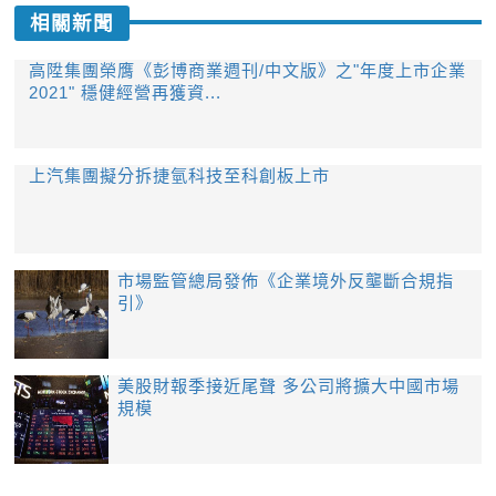
相關新聞
高陞集團榮膺《彭博商業週刊/中文版》之"年度上市企業
2021" 穩健經營再獲資...
上汽集團擬分拆捷氫科技至科創板上市
市場監管總局發佈《企業境外反壟斷合規指
引》
美股財報季接近尾聲 多公司將擴大中國市場
規模