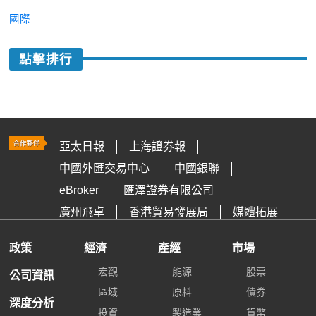
國際
點擊排行
亞太日報
上海證券報
中國外匯交易中心
中國銀聯
eBroker
匯澤證券有限公司
廣州飛卓
香港貿易發展局
媒體拓展
政策
經濟
產經
市場
宏觀
能源
股票
公司資訊
區域
原料
債券
深度分析
投資
製造業
貨幣