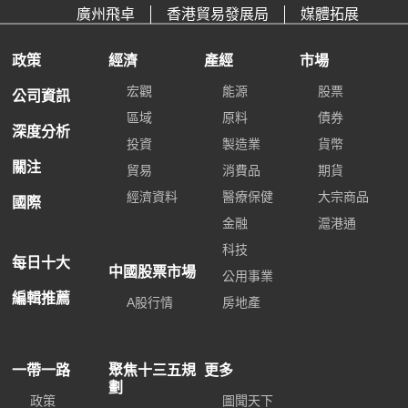
廣州飛卓
香港貿易發展局
媒體拓展
政策
經濟
產經
市場
宏觀
能源
股票
公司資訊
區域
原料
債券
深度分析
投資
製造業
貨幣
關注
貿易
消費品
期貨
經濟資料
醫療保健
大宗商品
國際
金融
滬港通
科技
每日十大
中國股票市場
公用事業
編輯推薦
A股行情
房地產
一帶一路
聚焦十三五規
更多
劃
政策
圖聞天下