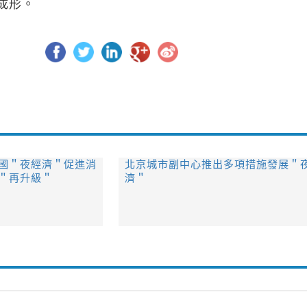
成形。
國＂夜經濟＂促進消
北京城市副中心推出多項措施發展＂
＂再升級＂
濟＂