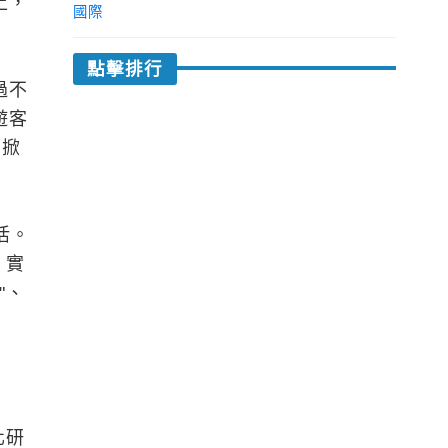
上，
國際
點擊排行
過不
遊客
、掀
活。
》實
"、
化研