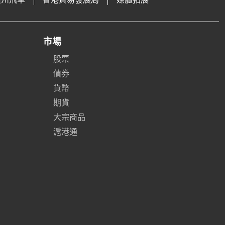
市場
股票
債券
貨幣
期貨
大宗商品
滬港通