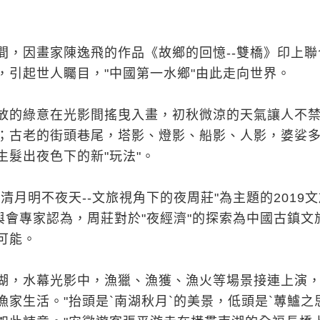
間，因畫家陳逸飛的作品《故鄉的回憶--雙橋》印上聯
，引起世人矚目，"中國第一水鄉"由此走向世界。
放的綠意在光影間搖曳入畫，初秋微涼的天氣讓人不
；古老的街頭巷尾，塔影、燈影、船影、人影，婆娑
生髮出夜色下的新"玩法"。
清月明不夜天--文旅視角下的夜周莊"為主題的2019
，與會專家認為，周莊對於"夜經濟"的探索為中國古鎮文
可能。
湖，水幕光影中，漁獵、漁獲、漁火等場景接連上演
家生活。"抬頭是`南湖秋月`的美景，低頭是`蓴鱸之