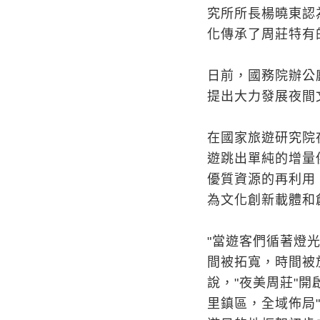
究所所長楊曉東認
化傳承了周莊特有
日前，國務院辦公
提出大力發展夜間
在國家旅遊研究院
遊跳出單純的增量
優質資源的再利用
為文化創新載體和
"當遊客們循著燈
間被拓寬，時間被
說，"夜美周莊"開
里鎮區，全域佈局