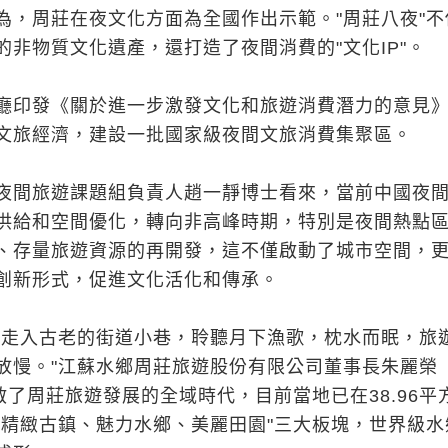
為，周莊在夜文化方面為全國作出示範。"周莊八夜"不
的非物質文化遺產，還打造了夜間消費的"文化IP"。
廳印發《關於進一步激發文化和旅遊消費潛力的意見
文旅經濟，建設一批國家級夜間文旅消費集聚區。
夜間旅遊課題組負責人趙一靜博士看來，當前中國夜
供給和空間優化，轉向非高峰時期，特別是夜間熱點
、存量旅遊資源的再開發，這不僅啟動了城市空間，
創新形式，促進文化活化和傳承。
光走入古老的街道小巷，聆聽月下漁歌，枕水而眠，旅
放慢。"江蘇水鄉周莊旅遊股份有限公司董事長朱麗榮
啟了周莊旅遊發展的全域時代，目前當地已在38.96平
"精緻古鎮、魅力水鄉、美麗田園"三大板塊，世界級水