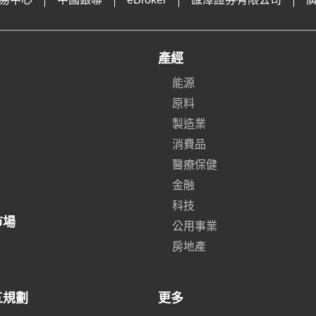
產經
能源
原料
製造業
消費品
醫療保健
金融
科技
市場
公用事業
房地產
五規劃
更多