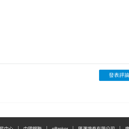
發表評
易中心
中國銀聯
eBroker
匯澤證券有限公司