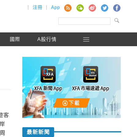
|
注冊
|
App
國際
A股行情
遊客
兩岸
最新新聞
美周