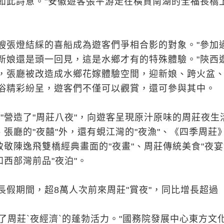
如此詩意。"安徽遊客張平游走在橫貫南湖的全福長橋
艘張燈結綵的喜船成為遊客們爭相合影的對象。"參加
新娘還是頭一回見，這是水鄉才有的特殊體驗。"陝西
，張廳被改造成水鄉花嫁體驗空間，迎新娘、跨火盆
俗精彩紛呈，遊客們不僅可以觀賞，還可參與其中。
莊"營造了"周莊八夜"，向遊客呈現原汁原味的周莊夜生
、張廳的"夜囍"外，還有蜆江灣的"夜漁"、《四季周莊
致敬陳逸飛雙橋經典畫面的"夜畫"、周莊傳統美食"夜宴
和西部灣前品"夜泊"。
長假期間，超8萬人次前來周莊"賞夜"，同比增長超過
證了周莊`夜經濟`的蓬勃活力。"國務院發展中心東方文