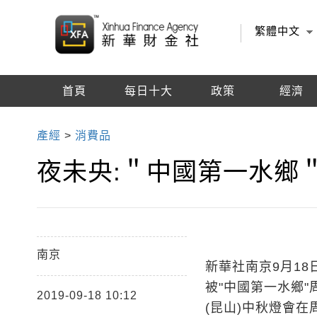
繁體中文
首頁
每日十大
政策
經濟
編輯推薦
產經
>
消費品
夜未央:＂中國第一水鄉
南京
新華社南京9月1
被"中國第一水鄉"
2019-09-18 10:12
(昆山)中秋燈會在