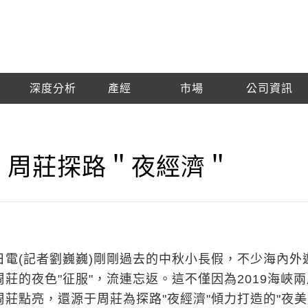
深度分析
產經
市場
公司資訊
＂周莊探路＂夜經濟＂
8日電(記者劉巍巍)剛剛過去的中秋小長假，不少海內外
周莊的夜色"征服"，流連忘返。這不僅因為2019海峽
周莊點亮，還源于周莊為探路"夜經濟"傾力打造的"夜