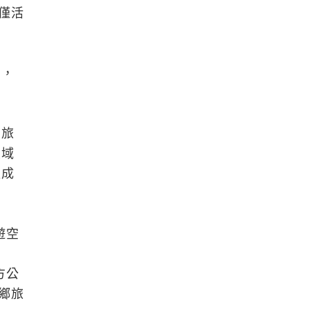
僅活
》，
間旅
區域
更成
遊空
方公
鄉旅