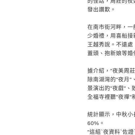
的佳話，周莊的夜
發出讚歎。
在南市街河畔，一
少婚禮，用喜船接
王越秀說。不遠處
蓋頭、抱新娘等婚
據介紹，"夜美周
除南湖灣的"夜月"
景演出的"夜戲"、
全福寺裡聽"夜禪"
統計顯示，中秋小
60%。
"這組`夜資料`佐