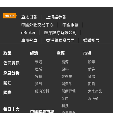
亞太日報
上海證券報
中國外匯交易中心
中國銀聯
eBroker
匯澤證券有限公司
廣州飛卓
香港貿易發展局
媒體拓展
政策
經濟
產經
市場
宏觀
能源
股票
公司資訊
區域
原料
債券
深度分析
投資
製造業
貨幣
關注
貿易
消費品
期貨
經濟資料
醫療保健
大宗商品
國際
金融
滬港通
科技
每日十大
中國股票市場