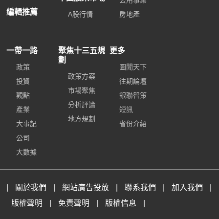
公用事業
編輯推薦
A股行情
房地產
一帶一路
聚焦十三五規
更多
劃
政策
圖聞天下
政策方案
投資
往期論壇
市場聚焦
觀點
銀聯智策
分析評論
產業
短訊
地方規劃
大事記
省份介紹
公司
大數據
|
關於我們
|
網站廣告投放
|
聯系我們
|
加入我們
|
版權聲明
|
免責聲明
|
版權信息
|